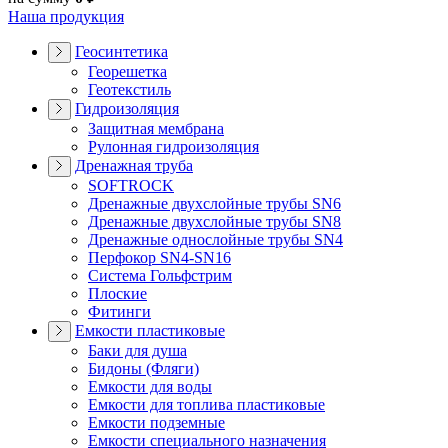
Наша продукция
Геосинтетика
Георешетка
Геотекстиль
Гидроизоляция
Защитная мембрана
Рулонная гидроизоляция
Дренажная труба
SOFTROCK
Дренажные двухслойные трубы SN6
Дренажные двухслойные трубы SN8
Дренажные однослойные трубы SN4
Перфокор SN4-SN16
Система Гольфстрим
Плоские
Фитинги
Емкости пластиковые
Баки для душа
Бидоны (Фляги)
Емкости для воды
Емкости для топлива пластиковые
Емкости подземные
Емкости специального назначения