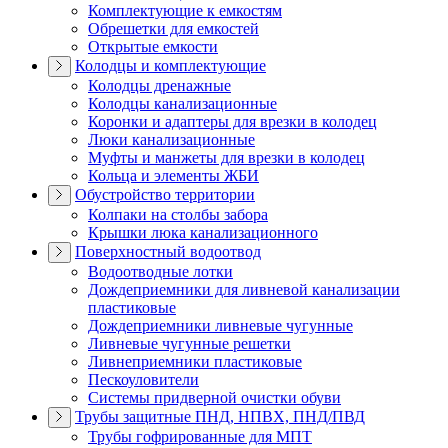
Комплектующие к емкостям
Обрешетки для емкостей
Открытые емкости
Колодцы и комплектующие
Колодцы дренажные
Колодцы канализационные
Коронки и адаптеры для врезки в колодец
Люки канализационные
Муфты и манжеты для врезки в колодец
Кольца и элементы ЖБИ
Обустройство территории
Колпаки на столбы забора
Крышки люка канализационного
Поверхностный водоотвод
Водоотводные лотки
Дождеприемники для ливневой канализации
пластиковые
Дождеприемники ливневые чугунные
Ливневые чугунные решетки
Ливнеприемники пластиковые
Пескоуловители
Системы придверной очистки обуви
Трубы защитные ПНД, НПВХ, ПНД/ПВД
Трубы гофрированные для МПТ