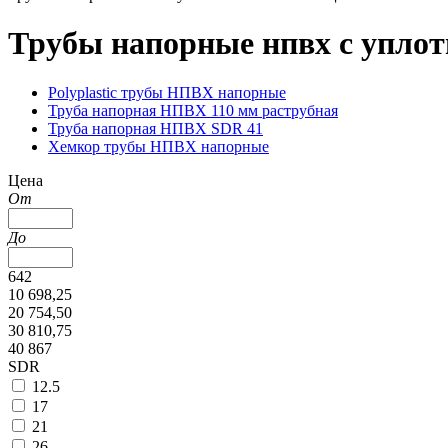
Трубы напорные нпвх с упло
Polyplastic трубы НПВХ напорные
Труба напорная НПВХ 110 мм раструбная
Труба напорная НПВХ SDR 41
Хемкор трубы НПВХ напорные
Цена
От
До
642
10 698,25
20 754,50
30 810,75
40 867
SDR
12.5
17
21
26