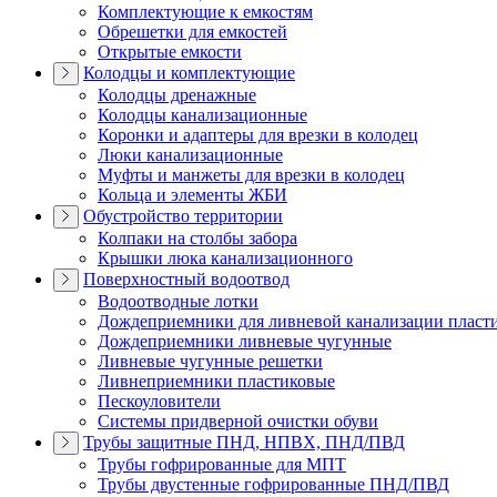
Комплектующие к емкостям
Обрешетки для емкостей
Открытые емкости
Колодцы и комплектующие
Колодцы дренажные
Колодцы канализационные
Коронки и адаптеры для врезки в колодец
Люки канализационные
Муфты и манжеты для врезки в колодец
Кольца и элементы ЖБИ
Обустройство территории
Колпаки на столбы забора
Крышки люка канализационного
Поверхностный водоотвод
Водоотводные лотки
Дождеприемники для ливневой канализации пласт
Дождеприемники ливневые чугунные
Ливневые чугунные решетки
Ливнеприемники пластиковые
Пескоуловители
Системы придверной очистки обуви
Трубы защитные ПНД, НПВХ, ПНД/ПВД
Трубы гофрированные для МПТ
Трубы двустенные гофрированные ПНД/ПВД