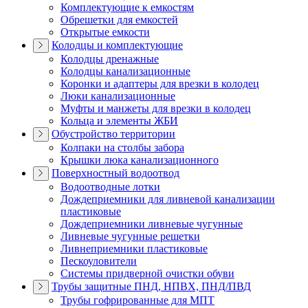
Комплектующие к емкостям
Обрешетки для емкостей
Открытые емкости
Колодцы и комплектующие
Колодцы дренажные
Колодцы канализационные
Коронки и адаптеры для врезки в колодец
Люки канализационные
Муфты и манжеты для врезки в колодец
Кольца и элементы ЖБИ
Обустройство территории
Колпаки на столбы забора
Крышки люка канализационного
Поверхностный водоотвод
Водоотводные лотки
Дождеприемники для ливневой канализации
пластиковые
Дождеприемники ливневые чугунные
Ливневые чугунные решетки
Ливнеприемники пластиковые
Пескоуловители
Системы придверной очистки обуви
Трубы защитные ПНД, НПВХ, ПНД/ПВД
Трубы гофрированные для МПТ