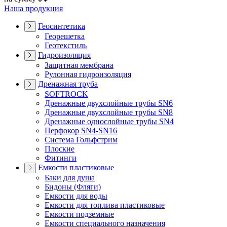
Наша продукция
Геосинтетика
Георешетка
Геотекстиль
Гидроизоляция
Защитная мембрана
Рулонная гидроизоляция
Дренажная труба
SOFTROCK
Дренажные двухслойные трубы SN6
Дренажные двухслойные трубы SN8
Дренажные однослойные трубы SN4
Перфокор SN4-SN16
Система Гольфстрим
Плоские
Фитинги
Емкости пластиковые
Баки для душа
Бидоны (Фляги)
Емкости для воды
Емкости для топлива пластиковые
Емкости подземные
Емкости специального назначения