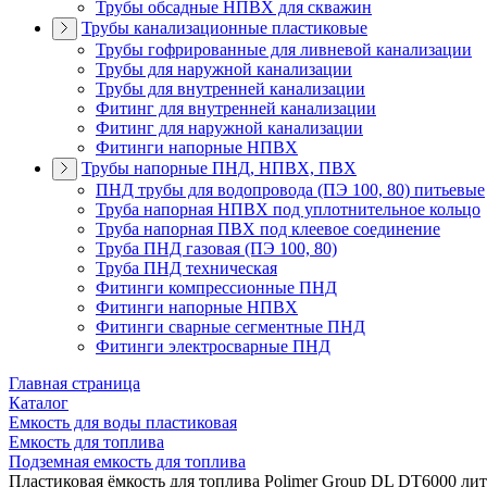
Трубы обсадные НПВХ для скважин
Трубы канализационные пластиковые
Трубы гофрированные для ливневой канализации
Трубы для наружной канализации
Трубы для внутренней канализации
Фитинг для внутренней канализации
Фитинг для наружной канализации
Фитинги напорные НПВХ
Трубы напорные ПНД, НПВХ, ПВХ
ПНД трубы для водопровода (ПЭ 100, 80) питьевые
Труба напорная НПВХ под уплотнительное кольцо
Труба напорная ПВХ под клеевое соединение
Труба ПНД газовая (ПЭ 100, 80)
Труба ПНД техническая
Фитинги компрессионные ПНД
Фитинги напорные НПВХ
Фитинги сварные сегментные ПНД
Фитинги электросварные ПНД
Главная страница
Каталог
Емкость для воды пластиковая
Емкость для топлива
Подземная емкость для топлива
Пластиковая ёмкость для топлива Polimer Group DL DT6000 ли