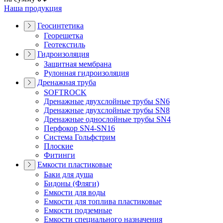
Наша продукция
Геосинтетика
Георешетка
Геотекстиль
Гидроизоляция
Защитная мембрана
Рулонная гидроизоляция
Дренажная труба
SOFTROCK
Дренажные двухслойные трубы SN6
Дренажные двухслойные трубы SN8
Дренажные однослойные трубы SN4
Перфокор SN4-SN16
Система Гольфстрим
Плоские
Фитинги
Емкости пластиковые
Баки для душа
Бидоны (Фляги)
Емкости для воды
Емкости для топлива пластиковые
Емкости подземные
Емкости специального назначения