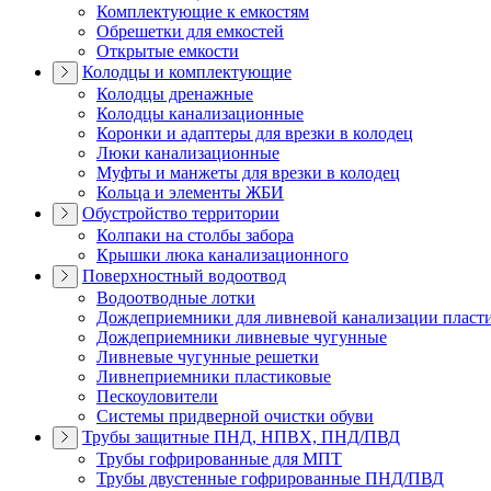
Комплектующие к емкостям
Обрешетки для емкостей
Открытые емкости
Колодцы и комплектующие
Колодцы дренажные
Колодцы канализационные
Коронки и адаптеры для врезки в колодец
Люки канализационные
Муфты и манжеты для врезки в колодец
Кольца и элементы ЖБИ
Обустройство территории
Колпаки на столбы забора
Крышки люка канализационного
Поверхностный водоотвод
Водоотводные лотки
Дождеприемники для ливневой канализации пласт
Дождеприемники ливневые чугунные
Ливневые чугунные решетки
Ливнеприемники пластиковые
Пескоуловители
Системы придверной очистки обуви
Трубы защитные ПНД, НПВХ, ПНД/ПВД
Трубы гофрированные для МПТ
Трубы двустенные гофрированные ПНД/ПВД