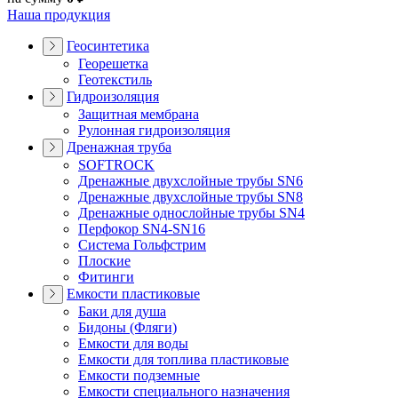
Наша продукция
Геосинтетика
Георешетка
Геотекстиль
Гидроизоляция
Защитная мембрана
Рулонная гидроизоляция
Дренажная труба
SOFTROCK
Дренажные двухслойные трубы SN6
Дренажные двухслойные трубы SN8
Дренажные однослойные трубы SN4
Перфокор SN4-SN16
Система Гольфстрим
Плоские
Фитинги
Емкости пластиковые
Баки для душа
Бидоны (Фляги)
Емкости для воды
Емкости для топлива пластиковые
Емкости подземные
Емкости специального назначения