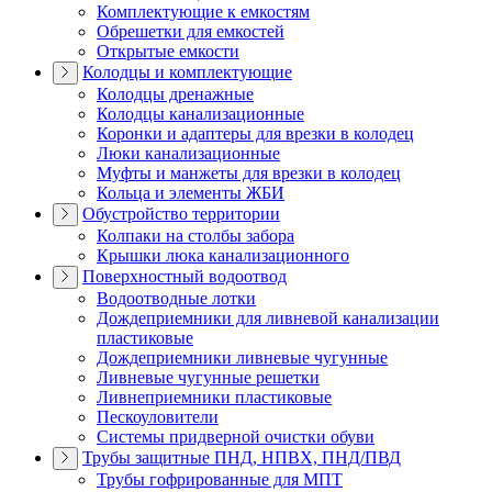
Комплектующие к емкостям
Обрешетки для емкостей
Открытые емкости
Колодцы и комплектующие
Колодцы дренажные
Колодцы канализационные
Коронки и адаптеры для врезки в колодец
Люки канализационные
Муфты и манжеты для врезки в колодец
Кольца и элементы ЖБИ
Обустройство территории
Колпаки на столбы забора
Крышки люка канализационного
Поверхностный водоотвод
Водоотводные лотки
Дождеприемники для ливневой канализации
пластиковые
Дождеприемники ливневые чугунные
Ливневые чугунные решетки
Ливнеприемники пластиковые
Пескоуловители
Системы придверной очистки обуви
Трубы защитные ПНД, НПВХ, ПНД/ПВД
Трубы гофрированные для МПТ