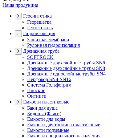
Наша продукция
Геосинтетика
Георешетка
Геотекстиль
Гидроизоляция
Защитная мембрана
Рулонная гидроизоляция
Дренажная труба
SOFTROCK
Дренажные двухслойные трубы SN6
Дренажные двухслойные трубы SN8
Дренажные однослойные трубы SN4
Перфокор SN4-SN16
Система Гольфстрим
Плоские
Фитинги
Емкости пластиковые
Баки для душа
Бидоны (Фляги)
Емкости для воды
Емкости для топлива пластиковые
Емкости подземные
Емкости специального назначения