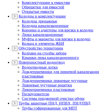
Комплектующие к емкостям
Обрешетки для емкостей
Открытые емкости
Колодцы и комплектующие
Колодцы дренажные
Колодцы канализационные
Коронки и адаптеры для врезки в колодец
Люки канализационные
Муфты и манжеты для врезки в колодец
Кольца и элементы ЖБИ
Обустройство территории
Колпаки на столбы забора
Крышки люка канализационного
Поверхностный водоотвод
Водоотводные лотки
Дождеприемники для ливневой канализации
пластиковые
Дождеприемники ливневые чугунные
Ливневые чугунные решетки
Ливнеприемники пластиковые
Пескоуловители
Системы придверной очистки обуви
Трубы защитные ПНД, НПВХ, ПНД/ПВД
Трубы гофрированные для МПТ