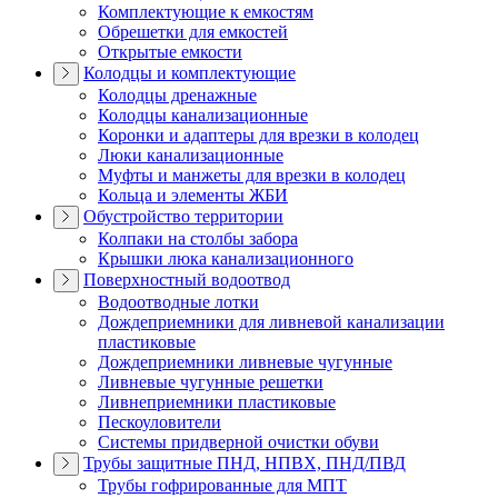
Комплектующие к емкостям
Обрешетки для емкостей
Открытые емкости
Колодцы и комплектующие
Колодцы дренажные
Колодцы канализационные
Коронки и адаптеры для врезки в колодец
Люки канализационные
Муфты и манжеты для врезки в колодец
Кольца и элементы ЖБИ
Обустройство территории
Колпаки на столбы забора
Крышки люка канализационного
Поверхностный водоотвод
Водоотводные лотки
Дождеприемники для ливневой канализации
пластиковые
Дождеприемники ливневые чугунные
Ливневые чугунные решетки
Ливнеприемники пластиковые
Пескоуловители
Системы придверной очистки обуви
Трубы защитные ПНД, НПВХ, ПНД/ПВД
Трубы гофрированные для МПТ