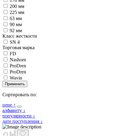
170 мм
200 мм
225 мм
63 мм
90 мм
92 мм
Класс жесткости
SN 4
Торговая марка
FD
Nashorn
ProDren
ProDren
Wavin
Применить
Сортировать по:
цене
↑
алфавиту
↓
популярности
↓
дате поступления
↓