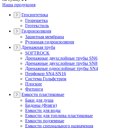
Наша продукция
Геосинтетика
Георешетка
Геотекстиль
Гидроизоляция
Защитная мембрана
Рулонная гидроизоляция
Дренажная труба
SOFTROCK
Дренажные двухслойные трубы SN6
Дренажные двухслойные трубы SN8
Дренажные однослойные трубы SN4
Перфокор SN4-SN16
Система Гольфстрим
Плоские
Фитинги
Емкости пластиковые
Баки для душа
Бидоны (Фляги)
Емкости для воды
Емкости для топлива пластиковые
Емкости подземные
Емкости специального назначения