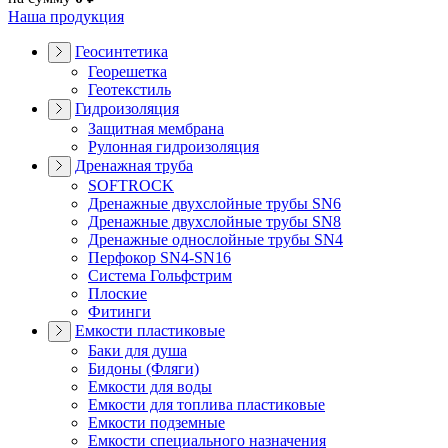
Наша продукция
Геосинтетика
Георешетка
Геотекстиль
Гидроизоляция
Защитная мембрана
Рулонная гидроизоляция
Дренажная труба
SOFTROCK
Дренажные двухслойные трубы SN6
Дренажные двухслойные трубы SN8
Дренажные однослойные трубы SN4
Перфокор SN4-SN16
Система Гольфстрим
Плоские
Фитинги
Емкости пластиковые
Баки для душа
Бидоны (Фляги)
Емкости для воды
Емкости для топлива пластиковые
Емкости подземные
Емкости специального назначения