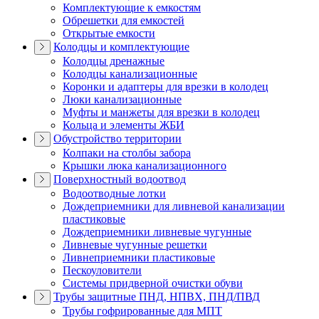
Комплектующие к емкостям
Обрешетки для емкостей
Открытые емкости
Колодцы и комплектующие
Колодцы дренажные
Колодцы канализационные
Коронки и адаптеры для врезки в колодец
Люки канализационные
Муфты и манжеты для врезки в колодец
Кольца и элементы ЖБИ
Обустройство территории
Колпаки на столбы забора
Крышки люка канализационного
Поверхностный водоотвод
Водоотводные лотки
Дождеприемники для ливневой канализации
пластиковые
Дождеприемники ливневые чугунные
Ливневые чугунные решетки
Ливнеприемники пластиковые
Пескоуловители
Системы придверной очистки обуви
Трубы защитные ПНД, НПВХ, ПНД/ПВД
Трубы гофрированные для МПТ