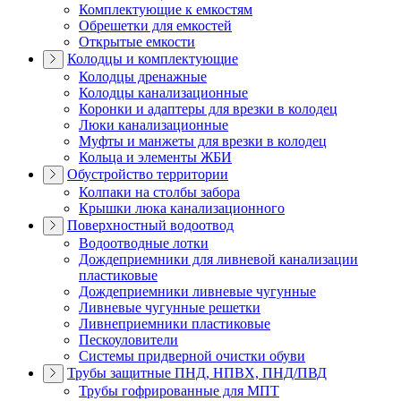
Комплектующие к емкостям
Обрешетки для емкостей
Открытые емкости
Колодцы и комплектующие
Колодцы дренажные
Колодцы канализационные
Коронки и адаптеры для врезки в колодец
Люки канализационные
Муфты и манжеты для врезки в колодец
Кольца и элементы ЖБИ
Обустройство территории
Колпаки на столбы забора
Крышки люка канализационного
Поверхностный водоотвод
Водоотводные лотки
Дождеприемники для ливневой канализации
пластиковые
Дождеприемники ливневые чугунные
Ливневые чугунные решетки
Ливнеприемники пластиковые
Пескоуловители
Системы придверной очистки обуви
Трубы защитные ПНД, НПВХ, ПНД/ПВД
Трубы гофрированные для МПТ