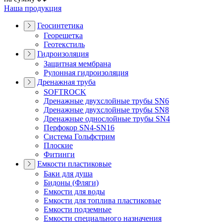
Наша продукция
Геосинтетика
Георешетка
Геотекстиль
Гидроизоляция
Защитная мембрана
Рулонная гидроизоляция
Дренажная труба
SOFTROCK
Дренажные двухслойные трубы SN6
Дренажные двухслойные трубы SN8
Дренажные однослойные трубы SN4
Перфокор SN4-SN16
Система Гольфстрим
Плоские
Фитинги
Емкости пластиковые
Баки для душа
Бидоны (Фляги)
Емкости для воды
Емкости для топлива пластиковые
Емкости подземные
Емкости специального назначения