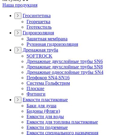
Наша продукция
Геосинтетика
Георешетка
Геотекстиль
Гидроизоляция
Защитная мембрана
Рулонная гидроизоляция
Дренажная труба
SOFTROCK
Дренажные двухслойные трубы SN6
Дренажные двухслойные трубы SN8
Дренажные однослойные трубы SN4
Перфокор SN4-SN16
Система Гольфстрим
Плоские
Фитинги
Емкости пластиковые
Баки для душа
Бидоны (Фляги)
Емкости для воды
Емкости для топлива пластиковые
Емкости подземные
Емкости специального назначения