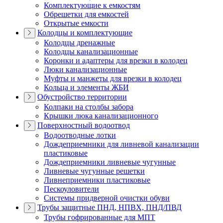
Комплектующие к емкостям
Обрешетки для емкостей
Открытые емкости
Колодцы и комплектующие
Колодцы дренажные
Колодцы канализационные
Коронки и адаптеры для врезки в колодец
Люки канализационные
Муфты и манжеты для врезки в колодец
Кольца и элементы ЖБИ
Обустройство территории
Колпаки на столбы забора
Крышки люка канализационного
Поверхностный водоотвод
Водоотводные лотки
Дождеприемники для ливневой канализации
пластиковые
Дождеприемники ливневые чугунные
Ливневые чугунные решетки
Ливнеприемники пластиковые
Пескоуловители
Системы придверной очистки обуви
Трубы защитные ПНД, НПВХ, ПНД/ПВД
Трубы гофрированные для МПТ