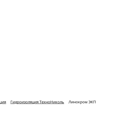
ция
Гидроизоляция ТехноНиколь
Линокром ЭКП