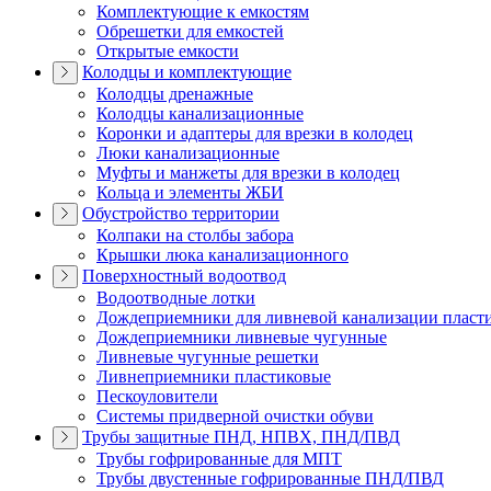
Комплектующие к емкостям
Обрешетки для емкостей
Открытые емкости
Колодцы и комплектующие
Колодцы дренажные
Колодцы канализационные
Коронки и адаптеры для врезки в колодец
Люки канализационные
Муфты и манжеты для врезки в колодец
Кольца и элементы ЖБИ
Обустройство территории
Колпаки на столбы забора
Крышки люка канализационного
Поверхностный водоотвод
Водоотводные лотки
Дождеприемники для ливневой канализации пласт
Дождеприемники ливневые чугунные
Ливневые чугунные решетки
Ливнеприемники пластиковые
Пескоуловители
Системы придверной очистки обуви
Трубы защитные ПНД, НПВХ, ПНД/ПВД
Трубы гофрированные для МПТ
Трубы двустенные гофрированные ПНД/ПВД