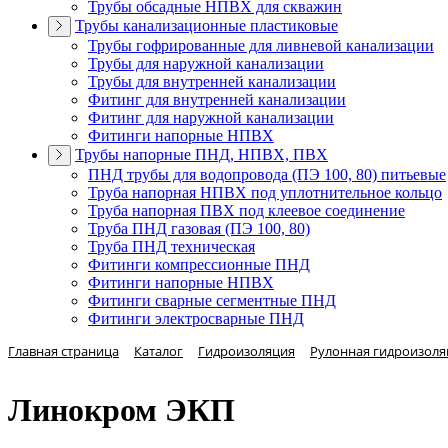
Трубы обсадные НПВХ для скважин
Трубы канализационные пластиковые
Трубы гофрированные для ливневой канализации
Трубы для наружной канализации
Трубы для внутренней канализации
Фитинг для внутренней канализации
Фитинг для наружной канализации
Фитинги напорные НПВХ
Трубы напорные ПНД, НПВХ, ПВХ
ПНД трубы для водопровода (ПЭ 100, 80) питьевые
Труба напорная НПВХ под уплотнительное кольцо
Труба напорная ПВХ под клеевое соединение
Труба ПНД газовая (ПЭ 100, 80)
Труба ПНД техническая
Фитинги компрессионные ПНД
Фитинги напорные НПВХ
Фитинги сварные сегментные ПНД
Фитинги электросварные ПНД
Главная страница
Каталог
Гидроизоляция
Рулонная гидроизоля
Линокром ЭКП