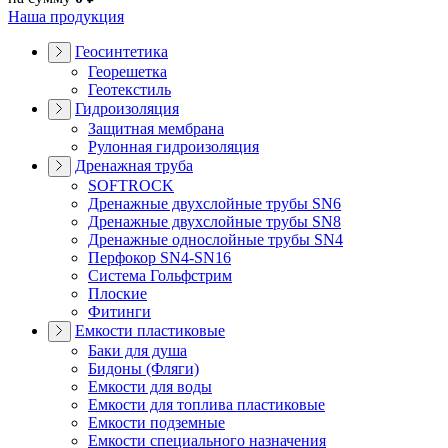
Наша продукция
Геосинтетика
Георешетка
Геотекстиль
Гидроизоляция
Защитная мембрана
Рулонная гидроизоляция
Дренажная труба
SOFTROCK
Дренажные двухслойные трубы SN6
Дренажные двухслойные трубы SN8
Дренажные однослойные трубы SN4
Перфокор SN4-SN16
Система Гольфстрим
Плоские
Фитинги
Емкости пластиковые
Баки для душа
Бидоны (Фляги)
Емкости для воды
Емкости для топлива пластиковые
Емкости подземные
Емкости специального назначения