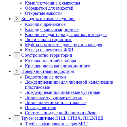
Комплектующие к емкостям
Обрешетки для емкостей
Открытые емкости
Колодцы и комплектующие
Колодцы дренажные
Колодцы канализационные
Коронки и адаптеры для врезки в колодец
Люки канализационные
Муфты и манжеты для врезки в колодец
Кольца и элементы ЖБИ
Обустройство территории
Колпаки на столбы забора
Крышки люка канализационного
Поверхностный водоотвод
Водоотводные лотки
Дождеприемники для ливневой канализации
пластиковые
Дождеприемники ливневые чугунные
Ливневые чугунные решетки
Ливнеприемники пластиковые
Пескоуловители
Системы придверной очистки обуви
Трубы защитные ПНД, НПВХ, ПНД/ПВД
Трубы гофрированные для МПТ