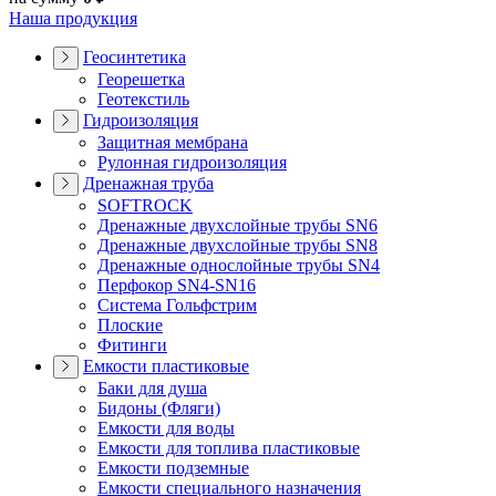
Наша продукция
Геосинтетика
Георешетка
Геотекстиль
Гидроизоляция
Защитная мембрана
Рулонная гидроизоляция
Дренажная труба
SOFTROCK
Дренажные двухслойные трубы SN6
Дренажные двухслойные трубы SN8
Дренажные однослойные трубы SN4
Перфокор SN4-SN16
Система Гольфстрим
Плоские
Фитинги
Емкости пластиковые
Баки для душа
Бидоны (Фляги)
Емкости для воды
Емкости для топлива пластиковые
Емкости подземные
Емкости специального назначения