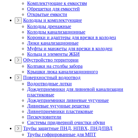
Комплектующие к емкостям
Обрешетки для емкостей
Открытые емкости
Колодцы и комплектующие
Колодцы дренажные
Колодцы канализационные
Коронки и адаптеры для врезки в колодец
Люки канализационные
Муфты и манжеты для врезки в колодец
Кольца и элементы ЖБИ
Обустройство территории
Колпаки на столбы забора
Крышки люка канализационного
Поверхностный водоотвод
Водоотводные лотки
Дождеприемники для ливневой канализации
пластиковые
Дождеприемники ливневые чугунные
Ливневые чугунные решетки
Ливнеприемники пластиковые
Пескоуловители
Системы придверной очистки обуви
Трубы защитные ПНД, НПВХ, ПНД/ПВД
Трубы гофрированные для МПТ