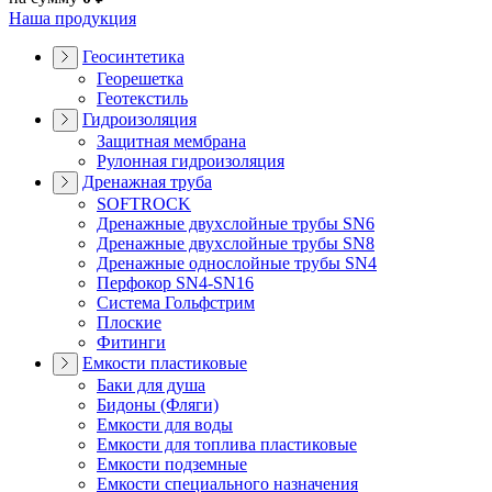
Наша продукция
Геосинтетика
Георешетка
Геотекстиль
Гидроизоляция
Защитная мембрана
Рулонная гидроизоляция
Дренажная труба
SOFTROCK
Дренажные двухслойные трубы SN6
Дренажные двухслойные трубы SN8
Дренажные однослойные трубы SN4
Перфокор SN4-SN16
Система Гольфстрим
Плоские
Фитинги
Емкости пластиковые
Баки для душа
Бидоны (Фляги)
Емкости для воды
Емкости для топлива пластиковые
Емкости подземные
Емкости специального назначения