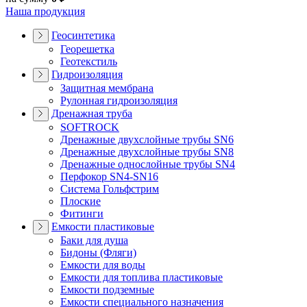
Наша продукция
Геосинтетика
Георешетка
Геотекстиль
Гидроизоляция
Защитная мембрана
Рулонная гидроизоляция
Дренажная труба
SOFTROCK
Дренажные двухслойные трубы SN6
Дренажные двухслойные трубы SN8
Дренажные однослойные трубы SN4
Перфокор SN4-SN16
Система Гольфстрим
Плоские
Фитинги
Емкости пластиковые
Баки для душа
Бидоны (Фляги)
Емкости для воды
Емкости для топлива пластиковые
Емкости подземные
Емкости специального назначения