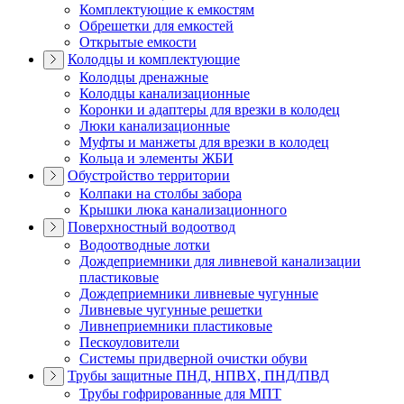
Комплектующие к емкостям
Обрешетки для емкостей
Открытые емкости
Колодцы и комплектующие
Колодцы дренажные
Колодцы канализационные
Коронки и адаптеры для врезки в колодец
Люки канализационные
Муфты и манжеты для врезки в колодец
Кольца и элементы ЖБИ
Обустройство территории
Колпаки на столбы забора
Крышки люка канализационного
Поверхностный водоотвод
Водоотводные лотки
Дождеприемники для ливневой канализации
пластиковые
Дождеприемники ливневые чугунные
Ливневые чугунные решетки
Ливнеприемники пластиковые
Пескоуловители
Системы придверной очистки обуви
Трубы защитные ПНД, НПВХ, ПНД/ПВД
Трубы гофрированные для МПТ