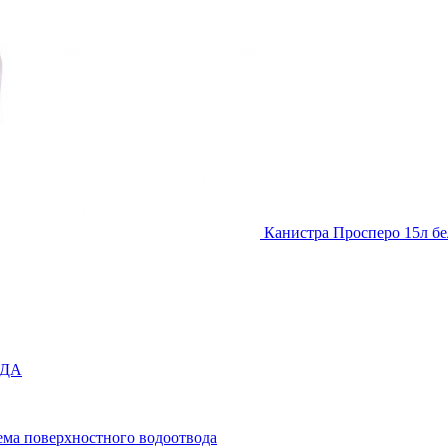
Канистра Просперо 15л б
ОДА
ема поверхностного водоотвода