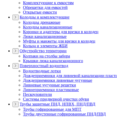
Комплектующие к емкостям
Обрешетки для емкостей
Открытые емкости
Колодцы и комплектующие
Колодцы дренажные
Колодцы канализационные
Коронки и адаптеры для врезки в колодец
Люки канализационные
Муфты и манжеты для врезки в колодец
Кольца и элементы ЖБИ
Обустройство территории
Колпаки на столбы забора
Крышки люка канализационного
Поверхностный водоотвод
Водоотводные лотки
Дождеприемники для ливневой канализации пласт
Дождеприемники ливневые чугунные
Ливневые чугунные решетки
Ливнеприемники пластиковые
Пескоуловители
Системы придверной очистки обуви
Трубы защитные ПНД, НПВХ, ПНД/ПВД
Трубы гофрированные для МПТ
Трубы двустенные гофрированные ПНД/ПВД