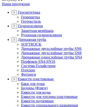
Наша продукция
Геосинтетика
Георешетка
Геотекстиль
Гидроизоляция
Защитная мембрана
Рулонная гидроизоляция
Дренажная труба
SOFTROCK
Дренажные двухслойные трубы SN6
Дренажные двухслойные трубы SN8
Дренажные однослойные трубы SN4
Перфокор SN4-SN16
Система Гольфстрим
Плоские
Фитинги
Емкости пластиковые
Баки для душа
Бидоны (Фляги)
Емкости для воды
Емкости для топлива пластиковые
Емкости подземные
Емкости специального назначения