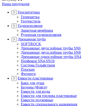
Наша продукция
Геосинтетика
Георешетка
Геотекстиль
Гидроизоляция
Защитная мембрана
Рулонная гидроизоляция
Дренажная труба
SOFTROCK
Дренажные двухслойные трубы SN6
Дренажные двухслойные трубы SN8
Дренажные однослойные трубы SN4
Перфокор SN4-SN16
Система Гольфстрим
Плоские
Фитинги
Емкости пластиковые
Баки для душа
Бидоны (Фляги)
Емкости для воды
Емкости для топлива пластиковые
Емкости подземные
Емкости специального назначения