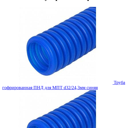
Труба
гофрированная ПНД для МПТ d32/24,3мм синяя