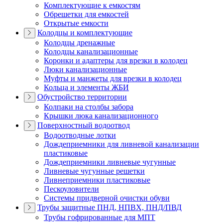
Комплектующие к емкостям
Обрешетки для емкостей
Открытые емкости
Колодцы и комплектующие
Колодцы дренажные
Колодцы канализационные
Коронки и адаптеры для врезки в колодец
Люки канализационные
Муфты и манжеты для врезки в колодец
Кольца и элементы ЖБИ
Обустройство территории
Колпаки на столбы забора
Крышки люка канализационного
Поверхностный водоотвод
Водоотводные лотки
Дождеприемники для ливневой канализации
пластиковые
Дождеприемники ливневые чугунные
Ливневые чугунные решетки
Ливнеприемники пластиковые
Пескоуловители
Системы придверной очистки обуви
Трубы защитные ПНД, НПВХ, ПНД/ПВД
Трубы гофрированные для МПТ