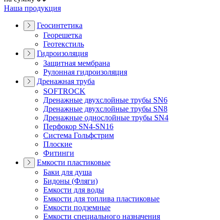
Наша продукция
Геосинтетика
Георешетка
Геотекстиль
Гидроизоляция
Защитная мембрана
Рулонная гидроизоляция
Дренажная труба
SOFTROCK
Дренажные двухслойные трубы SN6
Дренажные двухслойные трубы SN8
Дренажные однослойные трубы SN4
Перфокор SN4-SN16
Система Гольфстрим
Плоские
Фитинги
Емкости пластиковые
Баки для душа
Бидоны (Фляги)
Емкости для воды
Емкости для топлива пластиковые
Емкости подземные
Емкости специального назначения