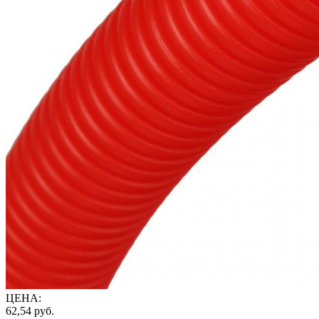
ЦЕНА
:
62,54
руб.