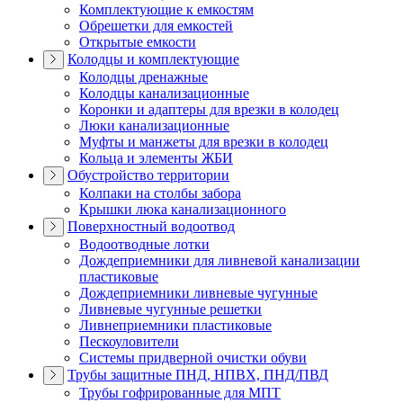
Комплектующие к емкостям
Обрешетки для емкостей
Открытые емкости
Колодцы и комплектующие
Колодцы дренажные
Колодцы канализационные
Коронки и адаптеры для врезки в колодец
Люки канализационные
Муфты и манжеты для врезки в колодец
Кольца и элементы ЖБИ
Обустройство территории
Колпаки на столбы забора
Крышки люка канализационного
Поверхностный водоотвод
Водоотводные лотки
Дождеприемники для ливневой канализации
пластиковые
Дождеприемники ливневые чугунные
Ливневые чугунные решетки
Ливнеприемники пластиковые
Пескоуловители
Системы придверной очистки обуви
Трубы защитные ПНД, НПВХ, ПНД/ПВД
Трубы гофрированные для МПТ