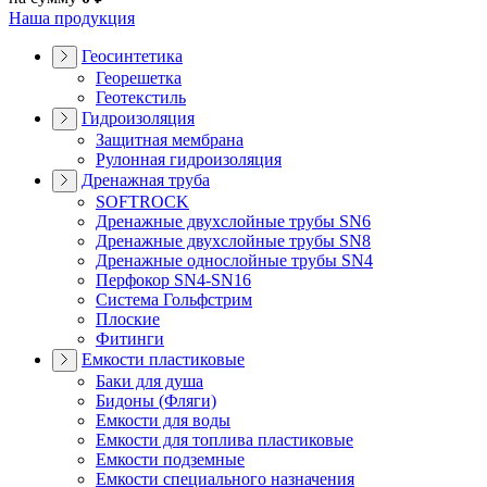
Наша продукция
Геосинтетика
Георешетка
Геотекстиль
Гидроизоляция
Защитная мембрана
Рулонная гидроизоляция
Дренажная труба
SOFTROCK
Дренажные двухслойные трубы SN6
Дренажные двухслойные трубы SN8
Дренажные однослойные трубы SN4
Перфокор SN4-SN16
Система Гольфстрим
Плоские
Фитинги
Емкости пластиковые
Баки для душа
Бидоны (Фляги)
Емкости для воды
Емкости для топлива пластиковые
Емкости подземные
Емкости специального назначения