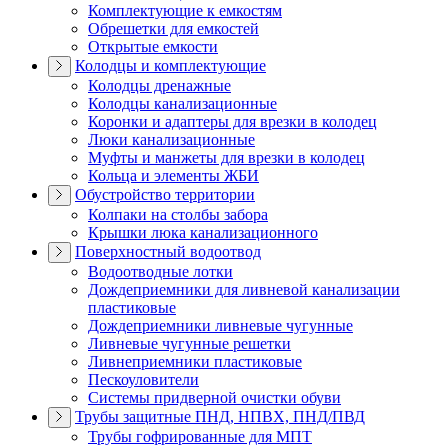
Комплектующие к емкостям
Обрешетки для емкостей
Открытые емкости
Колодцы и комплектующие
Колодцы дренажные
Колодцы канализационные
Коронки и адаптеры для врезки в колодец
Люки канализационные
Муфты и манжеты для врезки в колодец
Кольца и элементы ЖБИ
Обустройство территории
Колпаки на столбы забора
Крышки люка канализационного
Поверхностный водоотвод
Водоотводные лотки
Дождеприемники для ливневой канализации
пластиковые
Дождеприемники ливневые чугунные
Ливневые чугунные решетки
Ливнеприемники пластиковые
Пескоуловители
Системы придверной очистки обуви
Трубы защитные ПНД, НПВХ, ПНД/ПВД
Трубы гофрированные для МПТ