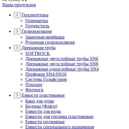
Наша продукция
Геосинтетика
Георешетка
Геотекстиль
Гидроизоляция
Защитная мембрана
Рулонная гидроизоляция
Дренажная труба
SOFTROCK
Дренажные двухслойные трубы SN6
Дренажные двухслойные трубы SN8
Дренажные однослойные трубы SN4
Перфокор SN4-SN16
Система Гольфстрим
Плоские
Фитинги
Емкости пластиковые
Баки для душа
Бидоны (Фляги)
Емкости для воды
Емкости для топлива пластиковые
Емкости подземные
Емкости специального назначения