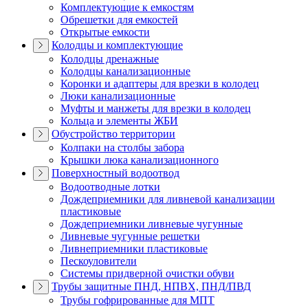
Комплектующие к емкостям
Обрешетки для емкостей
Открытые емкости
Колодцы и комплектующие
Колодцы дренажные
Колодцы канализационные
Коронки и адаптеры для врезки в колодец
Люки канализационные
Муфты и манжеты для врезки в колодец
Кольца и элементы ЖБИ
Обустройство территории
Колпаки на столбы забора
Крышки люка канализационного
Поверхностный водоотвод
Водоотводные лотки
Дождеприемники для ливневой канализации
пластиковые
Дождеприемники ливневые чугунные
Ливневые чугунные решетки
Ливнеприемники пластиковые
Пескоуловители
Системы придверной очистки обуви
Трубы защитные ПНД, НПВХ, ПНД/ПВД
Трубы гофрированные для МПТ