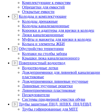
Комплектующие к емкостям
Обрешетки для емкостей
Открытые емкости
Колодцы и комплектующие
Колодцы дренажные
Колодцы канализационные
Коронки и адаптеры для врезки в колодец
Люки канализационные
Муфты и манжеты для врезки в колодец
Кольца и элементы ЖБИ
Обустройство территории
Колпаки на столбы забора
Крышки люка канализационного
Поверхностный водоотвод
Водоотводные лотки
Дождеприемники для ливневой канализации
пластиковые
Дождеприемники ливневые чугунные
Ливневые чугунные решетки
Ливнеприемники пластиковые
Пескоуловители
Системы придверной очистки обуви
Трубы защитные ПНД, НПВХ, ПНД/ПВД
Трубы гофрированные для МПТ