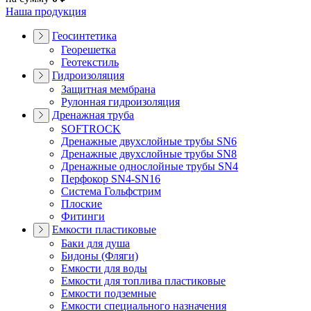
Наша продукция
Геосинтетика
Георешетка
Геотекстиль
Гидроизоляция
Защитная мембрана
Рулонная гидроизоляция
Дренажная труба
SOFTROCK
Дренажные двухслойные трубы SN6
Дренажные двухслойные трубы SN8
Дренажные однослойные трубы SN4
Перфокор SN4-SN16
Система Гольфстрим
Плоские
Фитинги
Емкости пластиковые
Баки для душа
Бидоны (Фляги)
Емкости для воды
Емкости для топлива пластиковые
Емкости подземные
Емкости специального назначения