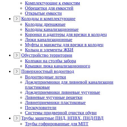
Комплектующие к емкостям
Обрешетки для емкостей
Открытые емкости
Колодцы и комплектующие
Колодцы дренажные
Колодцы канализационные
Коронки и адаптеры для врезки в колодец
Люки канализационные
Муфты и манжеты для врезки в колодец
Кольца и элементы ЖБИ
Обустройство территории
Колпаки на столбы забора
Крышки люка канализационного
Поверхностный водоотвод
Водоотводные лотки
Дождеприемники для ливневой канализации
пластиковые
Дождеприемники ливневые чугунные
Ливневые чугунные решетки
Ливнеприемники пластиковые
Пескоуловители
Системы придверной очистки обуви
Трубы защитные ПНД, НПВХ, ПНД/ПВД
Трубы гофрированные для МПТ