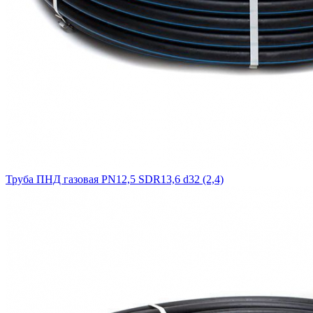
Труба ПНД газовая PN12,5 SDR13,6 d32 (2,4)