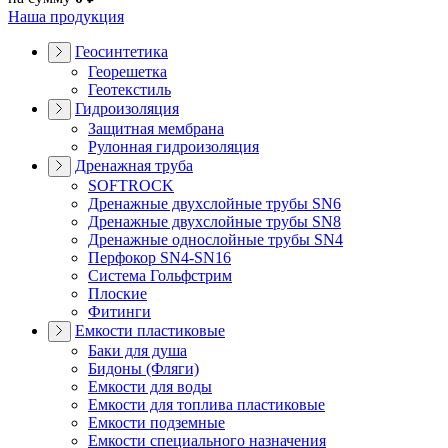
Наша продукция
Геосинтетика
Георешетка
Геотекстиль
Гидроизоляция
Защитная мембрана
Рулонная гидроизоляция
Дренажная труба
SOFTROCK
Дренажные двухслойные трубы SN6
Дренажные двухслойные трубы SN8
Дренажные однослойные трубы SN4
Перфокор SN4-SN16
Система Гольфстрим
Плоские
Фитинги
Емкости пластиковые
Баки для душа
Бидоны (Фляги)
Емкости для воды
Емкости для топлива пластиковые
Емкости подземные
Емкости специального назначения