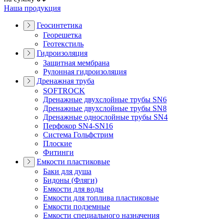
Наша продукция
Геосинтетика
Георешетка
Геотекстиль
Гидроизоляция
Защитная мембрана
Рулонная гидроизоляция
Дренажная труба
SOFTROCK
Дренажные двухслойные трубы SN6
Дренажные двухслойные трубы SN8
Дренажные однослойные трубы SN4
Перфокор SN4-SN16
Система Гольфстрим
Плоские
Фитинги
Емкости пластиковые
Баки для душа
Бидоны (Фляги)
Емкости для воды
Емкости для топлива пластиковые
Емкости подземные
Емкости специального назначения