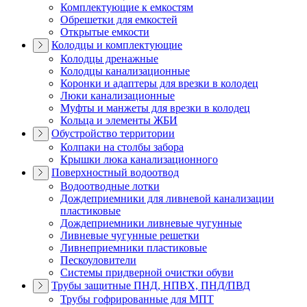
Комплектующие к емкостям
Обрешетки для емкостей
Открытые емкости
Колодцы и комплектующие
Колодцы дренажные
Колодцы канализационные
Коронки и адаптеры для врезки в колодец
Люки канализационные
Муфты и манжеты для врезки в колодец
Кольца и элементы ЖБИ
Обустройство территории
Колпаки на столбы забора
Крышки люка канализационного
Поверхностный водоотвод
Водоотводные лотки
Дождеприемники для ливневой канализации
пластиковые
Дождеприемники ливневые чугунные
Ливневые чугунные решетки
Ливнеприемники пластиковые
Пескоуловители
Системы придверной очистки обуви
Трубы защитные ПНД, НПВХ, ПНД/ПВД
Трубы гофрированные для МПТ