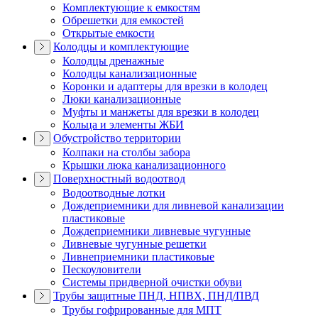
Комплектующие к емкостям
Обрешетки для емкостей
Открытые емкости
Колодцы и комплектующие
Колодцы дренажные
Колодцы канализационные
Коронки и адаптеры для врезки в колодец
Люки канализационные
Муфты и манжеты для врезки в колодец
Кольца и элементы ЖБИ
Обустройство территории
Колпаки на столбы забора
Крышки люка канализационного
Поверхностный водоотвод
Водоотводные лотки
Дождеприемники для ливневой канализации
пластиковые
Дождеприемники ливневые чугунные
Ливневые чугунные решетки
Ливнеприемники пластиковые
Пескоуловители
Системы придверной очистки обуви
Трубы защитные ПНД, НПВХ, ПНД/ПВД
Трубы гофрированные для МПТ