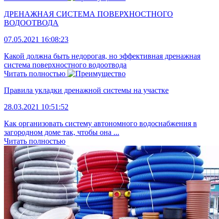
ДРЕНАЖНАЯ СИСТЕМА ПОВЕРХНОСТНОГО
ВОДООТВОДА
07.05.2021 16:08:23
Какой должна быть недорогая, но эффективная дренажная
система поверхностного водоотвода
Читать полностью
Правила укладки дренажной системы на участке
28.03.2021 10:51:52
Как организовать систему автономного водоснабжения в
загородном доме так, чтобы она ...
Читать полностью