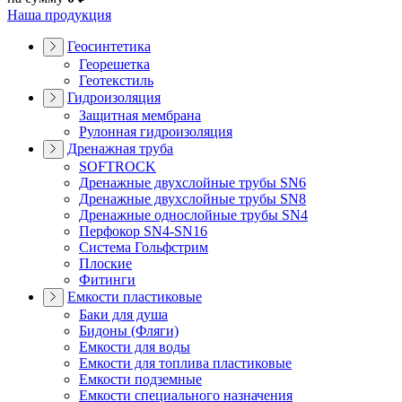
Наша продукция
Геосинтетика
Георешетка
Геотекстиль
Гидроизоляция
Защитная мембрана
Рулонная гидроизоляция
Дренажная труба
SOFTROCK
Дренажные двухслойные трубы SN6
Дренажные двухслойные трубы SN8
Дренажные однослойные трубы SN4
Перфокор SN4-SN16
Система Гольфстрим
Плоские
Фитинги
Емкости пластиковые
Баки для душа
Бидоны (Фляги)
Емкости для воды
Емкости для топлива пластиковые
Емкости подземные
Емкости специального назначения