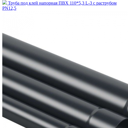
Труба под клей напорная ПВХ 110*5,3 L-3 с раструбом
PN12,5