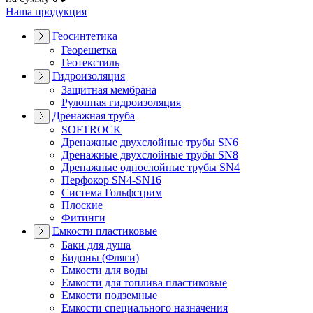
Наша продукция
Геосинтетика
Георешетка
Геотекстиль
Гидроизоляция
Защитная мембрана
Рулонная гидроизоляция
Дренажная труба
SOFTROCK
Дренажные двухслойные трубы SN6
Дренажные двухслойные трубы SN8
Дренажные однослойные трубы SN4
Перфокор SN4-SN16
Система Гольфстрим
Плоские
Фитинги
Емкости пластиковые
Баки для душа
Бидоны (Фляги)
Емкости для воды
Емкости для топлива пластиковые
Емкости подземные
Емкости специального назначения