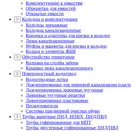
Комплектующие к емкостям
Обрешетки для емкостей
Открытые емкости
Колодцы и комплектующие
Колодцы дренажные
Колодцы канализационные
Коронки и адаптеры для врезки в колодец
Люки канализационные
Муфты и манжеты для врезки в колодец
Кольца и элементы ЖБИ
Обустройство территории
Колпаки на столбы забора
Крышки люка канализационного
Поверхностный водоотвод
Водоотводные лотки
Дождеприемники для ливневой канализации пласт
Дождеприемники ливневые чугунные
Ливневые чугунные решетки
Ливнеприемники пластиковые
Пескоуловители
Системы придверной очистки обуви
Трубы защитные ПНД, НПВХ, ПНД/ПВД
Трубы гофрированные для МПТ
Трубы двустенные гофрированные ПНД/ПВД