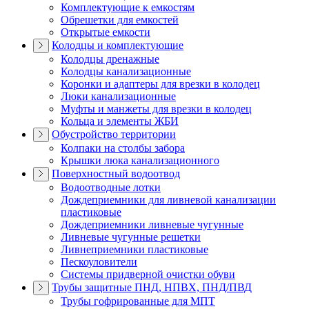
Комплектующие к емкостям
Обрешетки для емкостей
Открытые емкости
Колодцы и комплектующие
Колодцы дренажные
Колодцы канализационные
Коронки и адаптеры для врезки в колодец
Люки канализационные
Муфты и манжеты для врезки в колодец
Кольца и элементы ЖБИ
Обустройство территории
Колпаки на столбы забора
Крышки люка канализационного
Поверхностный водоотвод
Водоотводные лотки
Дождеприемники для ливневой канализации
пластиковые
Дождеприемники ливневые чугунные
Ливневые чугунные решетки
Ливнеприемники пластиковые
Пескоуловители
Системы придверной очистки обуви
Трубы защитные ПНД, НПВХ, ПНД/ПВД
Трубы гофрированные для МПТ