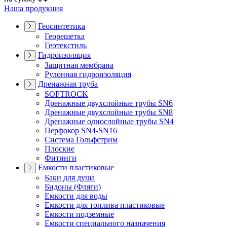
Наша продукция
Геосинтетика
Георешетка
Геотекстиль
Гидроизоляция
Защитная мембрана
Рулонная гидроизоляция
Дренажная труба
SOFTROCK
Дренажные двухслойные трубы SN6
Дренажные двухслойные трубы SN8
Дренажные однослойные трубы SN4
Перфокор SN4-SN16
Система Гольфстрим
Плоские
Фитинги
Емкости пластиковые
Баки для душа
Бидоны (Фляги)
Емкости для воды
Емкости для топлива пластиковые
Емкости подземные
Емкости специального назначения