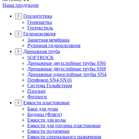
Наша продукция
Геосинтетика
Георешетка
Геотекстиль
Гидроизоляция
Защитная мембрана
Рулонная гидроизоляция
Дренажная труба
SOFTROCK
Дренажные двухслойные трубы SN6
Дренажные двухслойные трубы SN8
Дренажные однослойные трубы SN4
Перфокор SN4-SN16
Система Гольфстрим
Плоские
Фитинги
Емкости пластиковые
Баки для душа
Бидоны (Фляги)
Емкости для воды
Емкости для топлива пластиковые
Емкости подземные
Емкости специального назначения