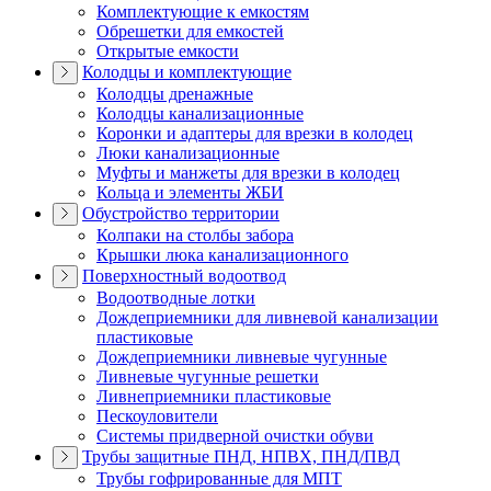
Комплектующие к емкостям
Обрешетки для емкостей
Открытые емкости
Колодцы и комплектующие
Колодцы дренажные
Колодцы канализационные
Коронки и адаптеры для врезки в колодец
Люки канализационные
Муфты и манжеты для врезки в колодец
Кольца и элементы ЖБИ
Обустройство территории
Колпаки на столбы забора
Крышки люка канализационного
Поверхностный водоотвод
Водоотводные лотки
Дождеприемники для ливневой канализации
пластиковые
Дождеприемники ливневые чугунные
Ливневые чугунные решетки
Ливнеприемники пластиковые
Пескоуловители
Системы придверной очистки обуви
Трубы защитные ПНД, НПВХ, ПНД/ПВД
Трубы гофрированные для МПТ