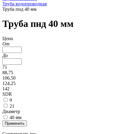
Труба водопроводная
Труба пнд 40 мм
Труба пнд 40 мм
Цена
От
До
71
88,75
106,50
124,25
142
SDR
9
21
Диаметр
40 мм
Применить
Сортировать по: