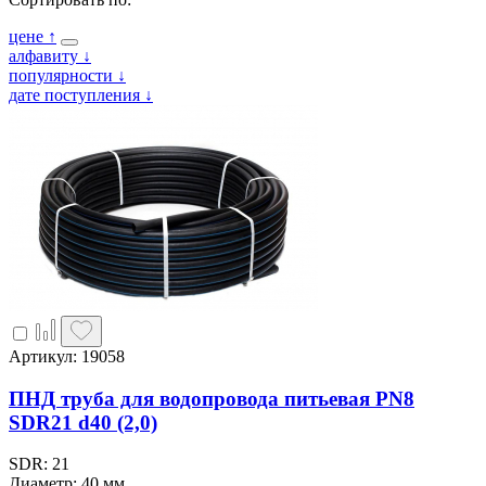
цене
↑
алфавиту
↓
популярности
↓
дате поступления
↓
Артикул: 19058
ПНД труба для водопровода питьевая PN8
SDR21 d40 (2,0)
SDR: 21
Диаметр: 40 мм