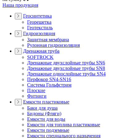
Наша продукция
Геосинтетика
Георешетка
Геотекстиль
Гидроизоляция
Защитная мембрана
Рулонная гидроизоляция
Дренажная труба
SOFTROCK
Дренажные двухслойные трубы SN6
Дренажные двухслойные трубы SN8
Дренажные однослойные трубы SN4
Перфокор SN4-SN16
Система Гольфстрим
Плоские
Фитинги
Емкости пластиковые
Баки для душа
Бидоны (Фляги)
Емкости для воды
Емкости для топлива пластиковые
Емкости подземные
Емкости специального назначения