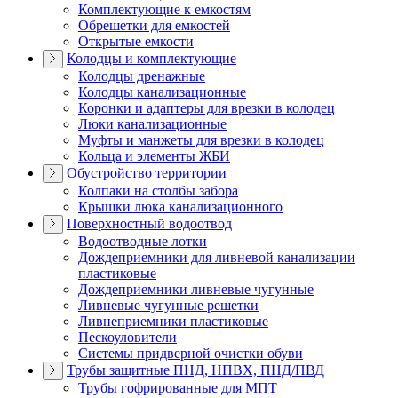
Комплектующие к емкостям
Обрешетки для емкостей
Открытые емкости
Колодцы и комплектующие
Колодцы дренажные
Колодцы канализационные
Коронки и адаптеры для врезки в колодец
Люки канализационные
Муфты и манжеты для врезки в колодец
Кольца и элементы ЖБИ
Обустройство территории
Колпаки на столбы забора
Крышки люка канализационного
Поверхностный водоотвод
Водоотводные лотки
Дождеприемники для ливневой канализации
пластиковые
Дождеприемники ливневые чугунные
Ливневые чугунные решетки
Ливнеприемники пластиковые
Пескоуловители
Системы придверной очистки обуви
Трубы защитные ПНД, НПВХ, ПНД/ПВД
Трубы гофрированные для МПТ