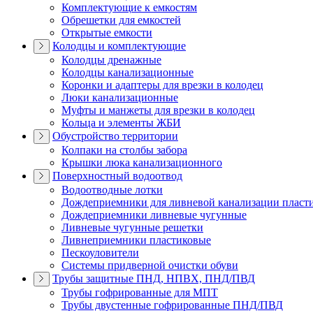
Комплектующие к емкостям
Обрешетки для емкостей
Открытые емкости
Колодцы и комплектующие
Колодцы дренажные
Колодцы канализационные
Коронки и адаптеры для врезки в колодец
Люки канализационные
Муфты и манжеты для врезки в колодец
Кольца и элементы ЖБИ
Обустройство территории
Колпаки на столбы забора
Крышки люка канализационного
Поверхностный водоотвод
Водоотводные лотки
Дождеприемники для ливневой канализации пласт
Дождеприемники ливневые чугунные
Ливневые чугунные решетки
Ливнеприемники пластиковые
Пескоуловители
Системы придверной очистки обуви
Трубы защитные ПНД, НПВХ, ПНД/ПВД
Трубы гофрированные для МПТ
Трубы двустенные гофрированные ПНД/ПВД