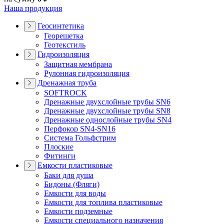
Наша продукция
Геосинтетика
Георешетка
Геотекстиль
Гидроизоляция
Защитная мембрана
Рулонная гидроизоляция
Дренажная труба
SOFTROCK
Дренажные двухслойные трубы SN6
Дренажные двухслойные трубы SN8
Дренажные однослойные трубы SN4
Перфокор SN4-SN16
Система Гольфстрим
Плоские
Фитинги
Емкости пластиковые
Баки для душа
Бидоны (Фляги)
Емкости для воды
Емкости для топлива пластиковые
Емкости подземные
Емкости специального назначения