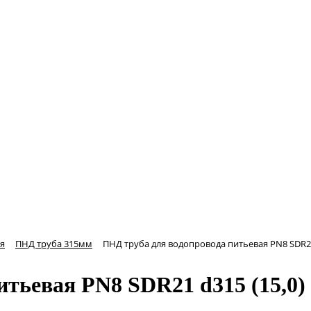
я
ПНД труба 315мм
ПНД труба для водопровода питьевая PN8 SDR21
тьевая PN8 SDR21 d315 (15,0)