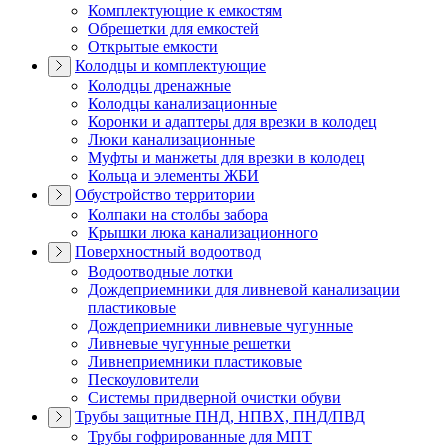
Комплектующие к емкостям
Обрешетки для емкостей
Открытые емкости
Колодцы и комплектующие
Колодцы дренажные
Колодцы канализационные
Коронки и адаптеры для врезки в колодец
Люки канализационные
Муфты и манжеты для врезки в колодец
Кольца и элементы ЖБИ
Обустройство территории
Колпаки на столбы забора
Крышки люка канализационного
Поверхностный водоотвод
Водоотводные лотки
Дождеприемники для ливневой канализации
пластиковые
Дождеприемники ливневые чугунные
Ливневые чугунные решетки
Ливнеприемники пластиковые
Пескоуловители
Системы придверной очистки обуви
Трубы защитные ПНД, НПВХ, ПНД/ПВД
Трубы гофрированные для МПТ