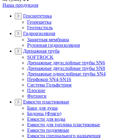
Наша продукция
Геосинтетика
Георешетка
Геотекстиль
Гидроизоляция
Защитная мембрана
Рулонная гидроизоляция
Дренажная труба
SOFTROCK
Дренажные двухслойные трубы SN6
Дренажные двухслойные трубы SN8
Дренажные однослойные трубы SN4
Перфокор SN4-SN16
Система Гольфстрим
Плоские
Фитинги
Емкости пластиковые
Баки для душа
Бидоны (Фляги)
Емкости для воды
Емкости для топлива пластиковые
Емкости подземные
Емкости специального назначения