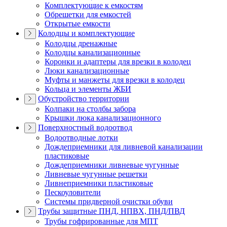
Комплектующие к емкостям
Обрешетки для емкостей
Открытые емкости
Колодцы и комплектующие
Колодцы дренажные
Колодцы канализационные
Коронки и адаптеры для врезки в колодец
Люки канализационные
Муфты и манжеты для врезки в колодец
Кольца и элементы ЖБИ
Обустройство территории
Колпаки на столбы забора
Крышки люка канализационного
Поверхностный водоотвод
Водоотводные лотки
Дождеприемники для ливневой канализации
пластиковые
Дождеприемники ливневые чугунные
Ливневые чугунные решетки
Ливнеприемники пластиковые
Пескоуловители
Системы придверной очистки обуви
Трубы защитные ПНД, НПВХ, ПНД/ПВД
Трубы гофрированные для МПТ