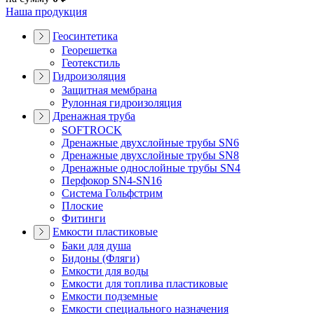
Наша продукция
Геосинтетика
Георешетка
Геотекстиль
Гидроизоляция
Защитная мембрана
Рулонная гидроизоляция
Дренажная труба
SOFTROCK
Дренажные двухслойные трубы SN6
Дренажные двухслойные трубы SN8
Дренажные однослойные трубы SN4
Перфокор SN4-SN16
Система Гольфстрим
Плоские
Фитинги
Емкости пластиковые
Баки для душа
Бидоны (Фляги)
Емкости для воды
Емкости для топлива пластиковые
Емкости подземные
Емкости специального назначения