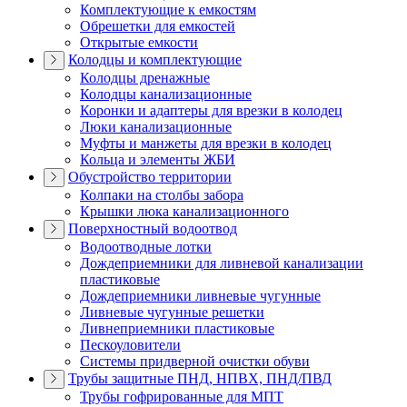
Комплектующие к емкостям
Обрешетки для емкостей
Открытые емкости
Колодцы и комплектующие
Колодцы дренажные
Колодцы канализационные
Коронки и адаптеры для врезки в колодец
Люки канализационные
Муфты и манжеты для врезки в колодец
Кольца и элементы ЖБИ
Обустройство территории
Колпаки на столбы забора
Крышки люка канализационного
Поверхностный водоотвод
Водоотводные лотки
Дождеприемники для ливневой канализации
пластиковые
Дождеприемники ливневые чугунные
Ливневые чугунные решетки
Ливнеприемники пластиковые
Пескоуловители
Системы придверной очистки обуви
Трубы защитные ПНД, НПВХ, ПНД/ПВД
Трубы гофрированные для МПТ