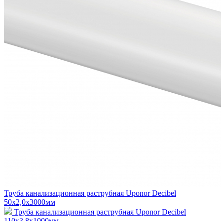
Труба канализационная раструбная Uponor Decibel
50x2,0x3000мм
Труба канализационная раструбная Uponor Decibel
110x3,8x1000мм