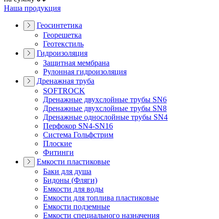
Наша продукция
Геосинтетика
Георешетка
Геотекстиль
Гидроизоляция
Защитная мембрана
Рулонная гидроизоляция
Дренажная труба
SOFTROCK
Дренажные двухслойные трубы SN6
Дренажные двухслойные трубы SN8
Дренажные однослойные трубы SN4
Перфокор SN4-SN16
Система Гольфстрим
Плоские
Фитинги
Емкости пластиковые
Баки для душа
Бидоны (Фляги)
Емкости для воды
Емкости для топлива пластиковые
Емкости подземные
Емкости специального назначения