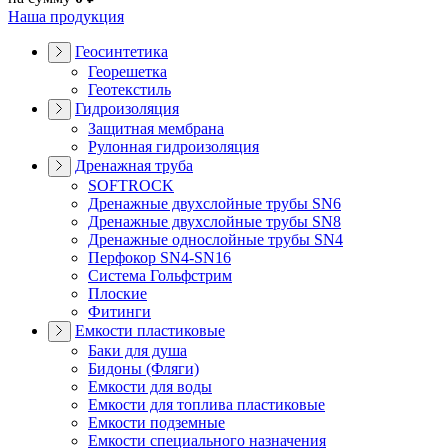
Наша продукция
Геосинтетика
Георешетка
Геотекстиль
Гидроизоляция
Защитная мембрана
Рулонная гидроизоляция
Дренажная труба
SOFTROCK
Дренажные двухслойные трубы SN6
Дренажные двухслойные трубы SN8
Дренажные однослойные трубы SN4
Перфокор SN4-SN16
Система Гольфстрим
Плоские
Фитинги
Емкости пластиковые
Баки для душа
Бидоны (Фляги)
Емкости для воды
Емкости для топлива пластиковые
Емкости подземные
Емкости специального назначения