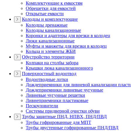
Комплектующие к емкостям
Обрешетки для емкостей
Открытые емкости
Колодцы и комплектующие
Колодцы дренажные
Колодцы канализационные
Коронки и адаптеры для врезки в колодец
Люки канализационные
Муфты и манжеты для врезки в колодец
Кольца и элементы ЖБИ
Обустройство территории
Колпаки на столбы забора
Крышки люка канализационного
Поверхностный водоотвод
Водоотводные лотки
Дождеприемники для ливневой канализации пласт
Дождеприемники ливневые чугунные
Ливневые чугунные решетки
Ливнеприемники пластиковые
Пескоуловители
Системы придверной очистки обуви
Трубы защитные ПНД, НПВХ, ПНД/ПВД
Трубы гофрированные для МПТ
Трубы двустенные гофрированные ПНД/ПВД