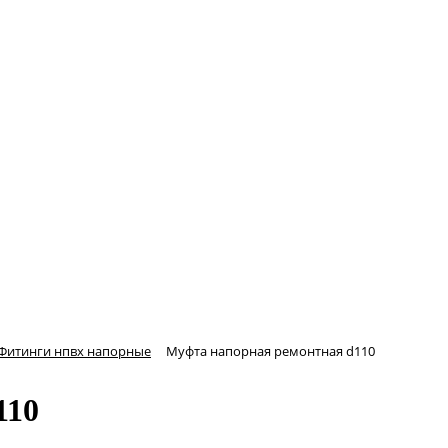
Фитинги нпвх напорные
Муфта напорная ремонтная d110
110