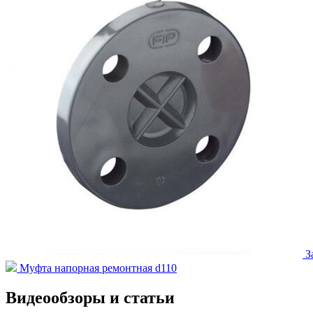
З
Муфта напорная ремонтная d110
Видеообзоры и статьи