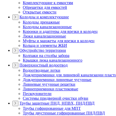
Комплектующие к емкостям
Обрешетки для емкостей
Открытые емкости
Колодцы и комплектующие
Колодцы дренажные
Колодцы канализационные
Коронки и адаптеры для врезки в колодец
Люки канализационные
Муфты и манжеты для врезки в колодец
Кольца и элементы ЖБИ
Обустройство территории
Колпаки на столбы забора
Крышки люка канализационного
Поверхностный водоотвод
Водоотводные лотки
Дождеприемники для ливневой канализации пласт
Дождеприемники ливневые чугунные
Ливневые чугунные решетки
Ливнеприемники пластиковые
Пескоуловители
Системы придверной очистки обуви
Трубы защитные ПНД, НПВХ, ПНД/ПВД
Трубы гофрированные для МПТ
Трубы двустенные гофрированные ПНД/ПВД