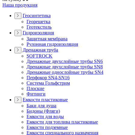
Наша продукция
Геосинтетика
Георешетка
Геотекстиль
Гидроизоляция
Защитная мембрана
Рулонная гидроизоляция
Дренажная труба
SOFTROCK
Дренажные двухслойные трубы SN6
Дренажные двухслойные трубы SN8
Дренажные однослойные трубы SN4
Перфокор SN4-SN16
Система Гольфстрим
Плоские
Фитинги
Емкости пластиковые
Баки для душа
Бидоны (Фляги)
Емкости для воды
Емкости для топлива пластиковые
Емкости подземные
Емкости специального назначения