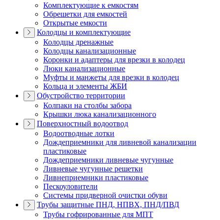
Комплектующие к емкостям
Обрешетки для емкостей
Открытые емкости
Колодцы и комплектующие
Колодцы дренажные
Колодцы канализационные
Коронки и адаптеры для врезки в колодец
Люки канализационные
Муфты и манжеты для врезки в колодец
Кольца и элементы ЖБИ
Обустройство территории
Колпаки на столбы забора
Крышки люка канализационного
Поверхностный водоотвод
Водоотводные лотки
Дождеприемники для ливневой канализации
пластиковые
Дождеприемники ливневые чугунные
Ливневые чугунные решетки
Ливнеприемники пластиковые
Пескоуловители
Системы придверной очистки обуви
Трубы защитные ПНД, НПВХ, ПНД/ПВД
Трубы гофрированные для МПТ