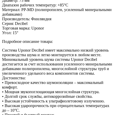
Диаметр:
75 мм
Диапазон рабочих температур:
+85°C
Материал:
PP-MD (полипропилен, усиленный минеральными
добавками)
Производитель:
Финляндия
Серия:
Decibel
Торговая марка:
Uponor
Угол:
15°
Подробное описание товара:
Система Uponor Decibel имеет максимально низкий уровень
производства шума и легко монтируется в любом месте.
Минимальный уровень шума системы Uponor Decibel
достигается за счет использования усиленного минеральными
добавками полипропилена, многослойной структуры труб и
увеличенного удельного веса компонентов системы.
Достоинства:
• Превосходное качество шумоизоляции – максимальный
комфорт.
• Мощная звукопоглощающая многослойная структура.
• Долгий срок службы, антикоррозийные свойства.
• Высокая устойчивость к ультрафиолетовому излучению.
• Высокая ударопрочность при отрицательных температурах
до – 10°С.
• Простой и быстрый монтаж.