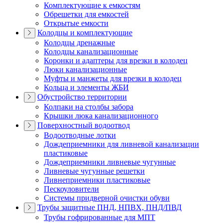
Комплектующие к емкостям
Обрешетки для емкостей
Открытые емкости
Колодцы и комплектующие
Колодцы дренажные
Колодцы канализационные
Коронки и адаптеры для врезки в колодец
Люки канализационные
Муфты и манжеты для врезки в колодец
Кольца и элементы ЖБИ
Обустройство территории
Колпаки на столбы забора
Крышки люка канализационного
Поверхностный водоотвод
Водоотводные лотки
Дождеприемники для ливневой канализации
пластиковые
Дождеприемники ливневые чугунные
Ливневые чугунные решетки
Ливнеприемники пластиковые
Пескоуловители
Системы придверной очистки обуви
Трубы защитные ПНД, НПВХ, ПНД/ПВД
Трубы гофрированные для МПТ