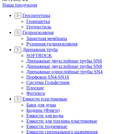
Наша продукция
Геосинтетика
Георешетка
Геотекстиль
Гидроизоляция
Защитная мембрана
Рулонная гидроизоляция
Дренажная труба
SOFTROCK
Дренажные двухслойные трубы SN6
Дренажные двухслойные трубы SN8
Дренажные однослойные трубы SN4
Перфокор SN4-SN16
Система Гольфстрим
Плоские
Фитинги
Емкости пластиковые
Баки для душа
Бидоны (Фляги)
Емкости для воды
Емкости для топлива пластиковые
Емкости подземные
Емкости специального назначения