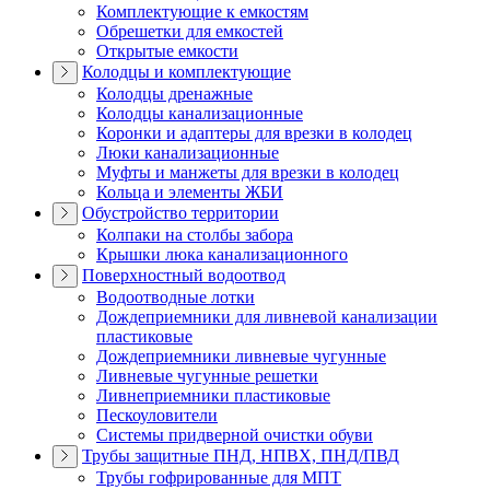
Комплектующие к емкостям
Обрешетки для емкостей
Открытые емкости
Колодцы и комплектующие
Колодцы дренажные
Колодцы канализационные
Коронки и адаптеры для врезки в колодец
Люки канализационные
Муфты и манжеты для врезки в колодец
Кольца и элементы ЖБИ
Обустройство территории
Колпаки на столбы забора
Крышки люка канализационного
Поверхностный водоотвод
Водоотводные лотки
Дождеприемники для ливневой канализации
пластиковые
Дождеприемники ливневые чугунные
Ливневые чугунные решетки
Ливнеприемники пластиковые
Пескоуловители
Системы придверной очистки обуви
Трубы защитные ПНД, НПВХ, ПНД/ПВД
Трубы гофрированные для МПТ