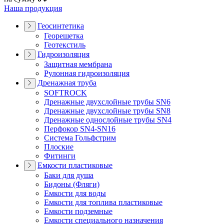
Наша продукция
Геосинтетика
Георешетка
Геотекстиль
Гидроизоляция
Защитная мембрана
Рулонная гидроизоляция
Дренажная труба
SOFTROCK
Дренажные двухслойные трубы SN6
Дренажные двухслойные трубы SN8
Дренажные однослойные трубы SN4
Перфокор SN4-SN16
Система Гольфстрим
Плоские
Фитинги
Емкости пластиковые
Баки для душа
Бидоны (Фляги)
Емкости для воды
Емкости для топлива пластиковые
Емкости подземные
Емкости специального назначения