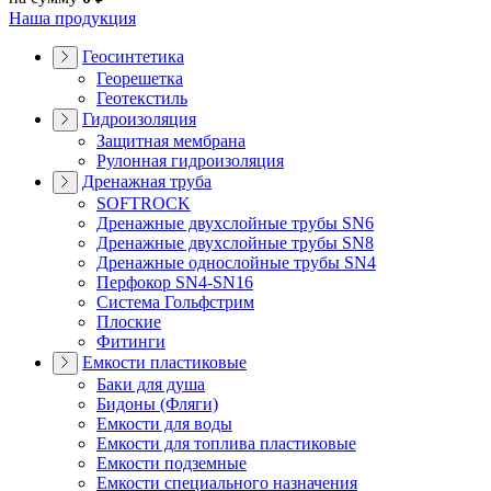
Наша продукция
Геосинтетика
Георешетка
Геотекстиль
Гидроизоляция
Защитная мембрана
Рулонная гидроизоляция
Дренажная труба
SOFTROCK
Дренажные двухслойные трубы SN6
Дренажные двухслойные трубы SN8
Дренажные однослойные трубы SN4
Перфокор SN4-SN16
Система Гольфстрим
Плоские
Фитинги
Емкости пластиковые
Баки для душа
Бидоны (Фляги)
Емкости для воды
Емкости для топлива пластиковые
Емкости подземные
Емкости специального назначения