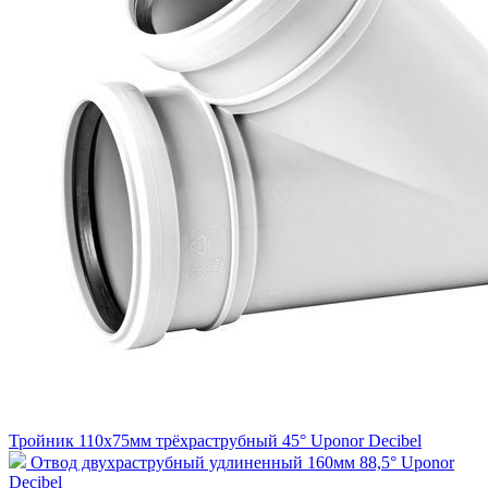
Тройник 110х75мм трёхраструбный 45° Uponor Decibel
Отвод двухраструбный удлиненный 160мм 88,5° Uponor
Decibel