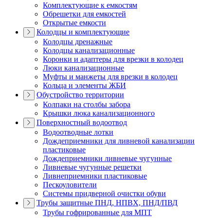
Комплектующие к емкостям
Обрешетки для емкостей
Открытые емкости
Колодцы и комплектующие
Колодцы дренажные
Колодцы канализационные
Коронки и адаптеры для врезки в колодец
Люки канализационные
Муфты и манжеты для врезки в колодец
Кольца и элементы ЖБИ
Обустройство территории
Колпаки на столбы забора
Крышки люка канализационного
Поверхностный водоотвод
Водоотводные лотки
Дождеприемники для ливневой канализации
пластиковые
Дождеприемники ливневые чугунные
Ливневые чугунные решетки
Ливнеприемники пластиковые
Пескоуловители
Системы придверной очистки обуви
Трубы защитные ПНД, НПВХ, ПНД/ПВД
Трубы гофрированные для МПТ