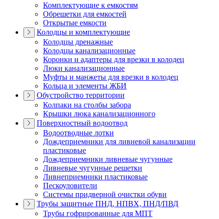
Комплектующие к емкостям
Обрешетки для емкостей
Открытые емкости
Колодцы и комплектующие
Колодцы дренажные
Колодцы канализационные
Коронки и адаптеры для врезки в колодец
Люки канализационные
Муфты и манжеты для врезки в колодец
Кольца и элементы ЖБИ
Обустройство территории
Колпаки на столбы забора
Крышки люка канализационного
Поверхностный водоотвод
Водоотводные лотки
Дождеприемники для ливневой канализации
пластиковые
Дождеприемники ливневые чугунные
Ливневые чугунные решетки
Ливнеприемники пластиковые
Пескоуловители
Системы придверной очистки обуви
Трубы защитные ПНД, НПВХ, ПНД/ПВД
Трубы гофрированные для МПТ