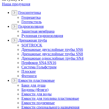
Наша продукция
Геосинтетика
Георешетка
Геотекстиль
Гидроизоляция
Защитная мембрана
Рулонная гидроизоляция
Дренажная труба
SOFTROCK
Дренажные двухслойные трубы SN6
Дренажные двухслойные трубы SN8
Дренажные однослойные трубы SN4
Перфокор SN4-SN16
Система Гольфстрим
Плоские
Фитинги
Емкости пластиковые
Баки для душа
Бидоны (Фляги)
Емкости для воды
Емкости для топлива пластиковые
Емкости подземные
Емкости специального назначения