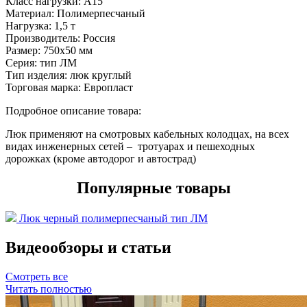
Класс нагрузки:
А15
Материал:
Полимерпесчаный
Нагрузка:
1,5 т
Производитель:
Россия
Размер:
750х50 мм
Серия:
тип ЛМ
Тип изделия:
люк круглый
Торговая марка:
Европласт
Подробное описание товара:
Люк применяют на смотровых кабельных колодцах, на всех
видах инженерных сетей – тротуарах и пешеходных
дорожках (кроме автодорог и автострад)
Популярные товары
Люк черный полимерпесчаный тип ЛМ
Видеообзоры и статьи
Смотреть все
Читать полностью