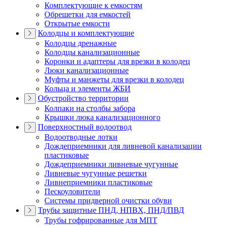
Комплектующие к емкостям
Обрешетки для емкостей
Открытые емкости
Колодцы и комплектующие
Колодцы дренажные
Колодцы канализационные
Коронки и адаптеры для врезки в колодец
Люки канализационные
Муфты и манжеты для врезки в колодец
Кольца и элементы ЖБИ
Обустройство территории
Колпаки на столбы забора
Крышки люка канализационного
Поверхностный водоотвод
Водоотводные лотки
Дождеприемники для ливневой канализации
пластиковые
Дождеприемники ливневые чугунные
Ливневые чугунные решетки
Ливнеприемники пластиковые
Пескоуловители
Системы придверной очистки обуви
Трубы защитные ПНД, НПВХ, ПНД/ПВД
Трубы гофрированные для МПТ