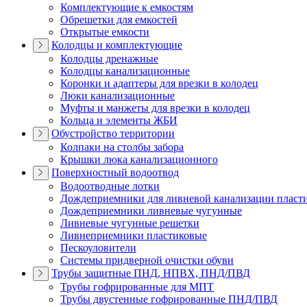
Комплектующие к емкостям
Обрешетки для емкостей
Открытые емкости
Колодцы и комплектующие
Колодцы дренажные
Колодцы канализационные
Коронки и адаптеры для врезки в колодец
Люки канализационные
Муфты и манжеты для врезки в колодец
Кольца и элементы ЖБИ
Обустройство территории
Колпаки на столбы забора
Крышки люка канализационного
Поверхностный водоотвод
Водоотводные лотки
Дождеприемники для ливневой канализации пласт
Дождеприемники ливневые чугунные
Ливневые чугунные решетки
Ливнеприемники пластиковые
Пескоуловители
Системы придверной очистки обуви
Трубы защитные ПНД, НПВХ, ПНД/ПВД
Трубы гофрированные для МПТ
Трубы двустенные гофрированные ПНД/ПВД