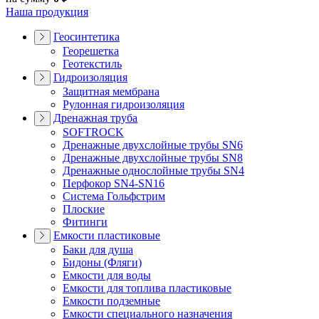
Наша продукция
Геосинтетика
Георешетка
Геотекстиль
Гидроизоляция
Защитная мембрана
Рулонная гидроизоляция
Дренажная труба
SOFTROCK
Дренажные двухслойные трубы SN6
Дренажные двухслойные трубы SN8
Дренажные однослойные трубы SN4
Перфокор SN4-SN16
Система Гольфстрим
Плоские
Фитинги
Емкости пластиковые
Баки для душа
Бидоны (Фляги)
Емкости для воды
Емкости для топлива пластиковые
Емкости подземные
Емкости специального назначения