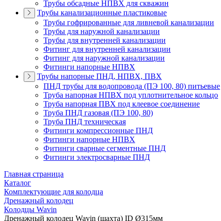
Трубы обсадные НПВХ для скважин
Трубы канализационные пластиковые
Трубы гофрированные для ливневой канализации
Трубы для наружной канализации
Трубы для внутренней канализации
Фитинг для внутренней канализации
Фитинг для наружной канализации
Фитинги напорные НПВХ
Трубы напорные ПНД, НПВХ, ПВХ
ПНД трубы для водопровода (ПЭ 100, 80) питьевые
Труба напорная НПВХ под уплотнительное кольцо
Труба напорная ПВХ под клеевое соединение
Труба ПНД газовая (ПЭ 100, 80)
Труба ПНД техническая
Фитинги компрессионные ПНД
Фитинги напорные НПВХ
Фитинги сварные сегментные ПНД
Фитинги электросварные ПНД
Главная страница
Каталог
Комплектующие для колодца
Дренажный колодец
Колодцы Wavin
Дренажный колодец Wavin (шахта) ID Ø315мм