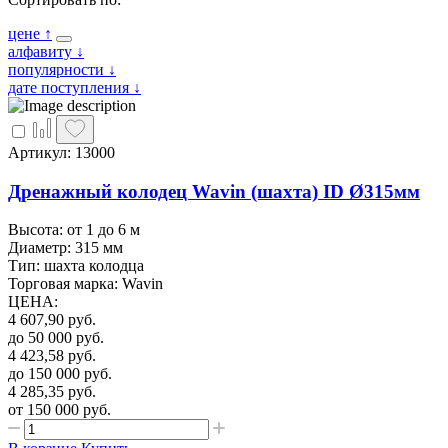
цене
↑
алфавиту
↓
популярности
↓
дате поступления
↓
Артикул: 13000
Дренажный колодец Wavin (шахта) ID Ø315мм
Высота: от 1 до 6 м
Диаметр: 315 мм
Тип: шахта колодца
Торговая марка: Wavin
ЦЕНА
:
4 607,90
руб.
до 50 000
руб.
4 423,58
руб.
до 150 000
руб.
4 285,35
руб.
от 150 000
руб.