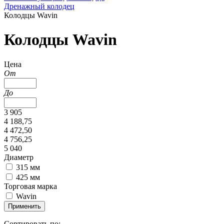
Дренажный колодец
Колодцы Wavin
Колодцы Wavin
Цена
От
До
3 905
4 188,75
4 472,50
4 756,25
5 040
Диаметр
315 мм
425 мм
Торговая марка
Wavin
Применить
Сортировать по: