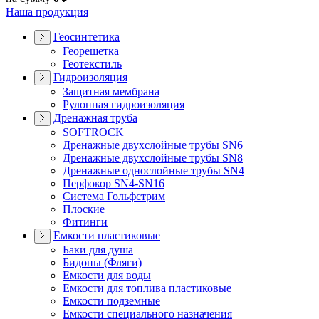
Наша продукция
Геосинтетика
Георешетка
Геотекстиль
Гидроизоляция
Защитная мембрана
Рулонная гидроизоляция
Дренажная труба
SOFTROCK
Дренажные двухслойные трубы SN6
Дренажные двухслойные трубы SN8
Дренажные однослойные трубы SN4
Перфокор SN4-SN16
Система Гольфстрим
Плоские
Фитинги
Емкости пластиковые
Баки для душа
Бидоны (Фляги)
Емкости для воды
Емкости для топлива пластиковые
Емкости подземные
Емкости специального назначения