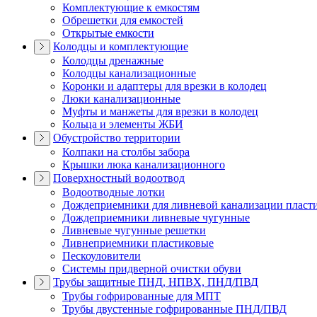
Комплектующие к емкостям
Обрешетки для емкостей
Открытые емкости
Колодцы и комплектующие
Колодцы дренажные
Колодцы канализационные
Коронки и адаптеры для врезки в колодец
Люки канализационные
Муфты и манжеты для врезки в колодец
Кольца и элементы ЖБИ
Обустройство территории
Колпаки на столбы забора
Крышки люка канализационного
Поверхностный водоотвод
Водоотводные лотки
Дождеприемники для ливневой канализации пласт
Дождеприемники ливневые чугунные
Ливневые чугунные решетки
Ливнеприемники пластиковые
Пескоуловители
Системы придверной очистки обуви
Трубы защитные ПНД, НПВХ, ПНД/ПВД
Трубы гофрированные для МПТ
Трубы двустенные гофрированные ПНД/ПВД