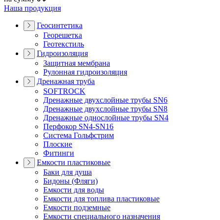
Наша продукция
Геосинтетика
Георешетка
Геотекстиль
Гидроизоляция
Защитная мембрана
Рулонная гидроизоляция
Дренажная труба
SOFTROCK
Дренажные двухслойные трубы SN6
Дренажные двухслойные трубы SN8
Дренажные однослойные трубы SN4
Перфокор SN4-SN16
Система Гольфстрим
Плоские
Фитинги
Емкости пластиковые
Баки для душа
Бидоны (Фляги)
Емкости для воды
Емкости для топлива пластиковые
Емкости подземные
Емкости специального назначения