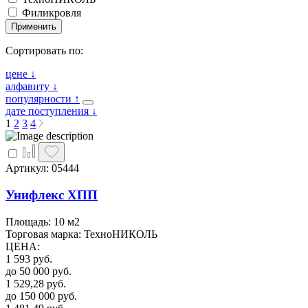
Филикровля
Применить
Сортировать по:
цене
↓
алфавиту
↓
популярности
↑
дате поступления
↓
1
2
3
4
Артикул: 05444
Унифлекс ХПП
Площадь: 10 м2
Торговая марка: ТехноНИКОЛЬ
ЦЕНА
:
1 593
руб.
до 50 000
руб.
1 529,28
руб.
до 150 000
руб.