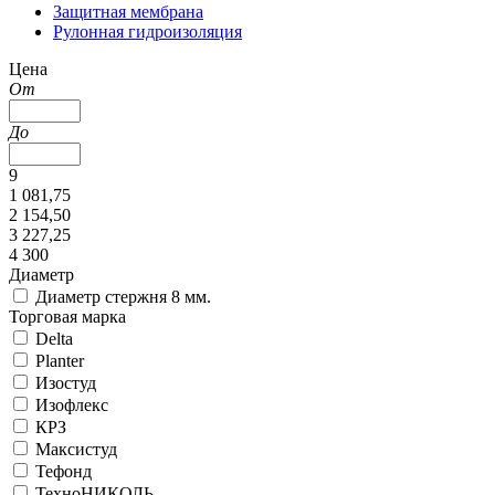
Защитная мембрана
Рулонная гидроизоляция
Цена
От
До
9
1 081,75
2 154,50
3 227,25
4 300
Диаметр
Диаметр стержня 8 мм.
Торговая марка
Delta
Planter
Изостуд
Изофлекс
КРЗ
Максистуд
Тефонд
ТехноНИКОЛЬ