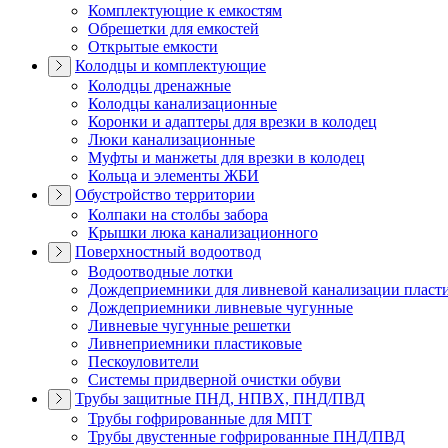
Комплектующие к емкостям
Обрешетки для емкостей
Открытые емкости
Колодцы и комплектующие
Колодцы дренажные
Колодцы канализационные
Коронки и адаптеры для врезки в колодец
Люки канализационные
Муфты и манжеты для врезки в колодец
Кольца и элементы ЖБИ
Обустройство территории
Колпаки на столбы забора
Крышки люка канализационного
Поверхностный водоотвод
Водоотводные лотки
Дождеприемники для ливневой канализации пласт
Дождеприемники ливневые чугунные
Ливневые чугунные решетки
Ливнеприемники пластиковые
Пескоуловители
Системы придверной очистки обуви
Трубы защитные ПНД, НПВХ, ПНД/ПВД
Трубы гофрированные для МПТ
Трубы двустенные гофрированные ПНД/ПВД