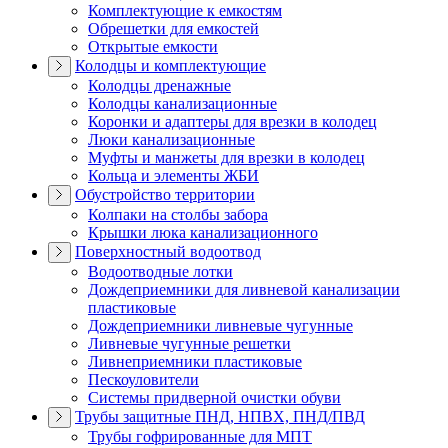
Комплектующие к емкостям
Обрешетки для емкостей
Открытые емкости
Колодцы и комплектующие
Колодцы дренажные
Колодцы канализационные
Коронки и адаптеры для врезки в колодец
Люки канализационные
Муфты и манжеты для врезки в колодец
Кольца и элементы ЖБИ
Обустройство территории
Колпаки на столбы забора
Крышки люка канализационного
Поверхностный водоотвод
Водоотводные лотки
Дождеприемники для ливневой канализации
пластиковые
Дождеприемники ливневые чугунные
Ливневые чугунные решетки
Ливнеприемники пластиковые
Пескоуловители
Системы придверной очистки обуви
Трубы защитные ПНД, НПВХ, ПНД/ПВД
Трубы гофрированные для МПТ