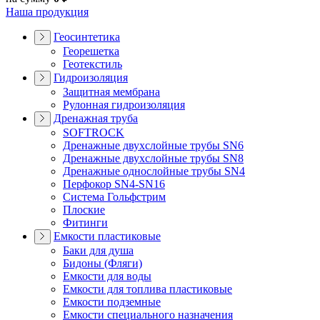
Наша продукция
Геосинтетика
Георешетка
Геотекстиль
Гидроизоляция
Защитная мембрана
Рулонная гидроизоляция
Дренажная труба
SOFTROCK
Дренажные двухслойные трубы SN6
Дренажные двухслойные трубы SN8
Дренажные однослойные трубы SN4
Перфокор SN4-SN16
Система Гольфстрим
Плоские
Фитинги
Емкости пластиковые
Баки для душа
Бидоны (Фляги)
Емкости для воды
Емкости для топлива пластиковые
Емкости подземные
Емкости специального назначения