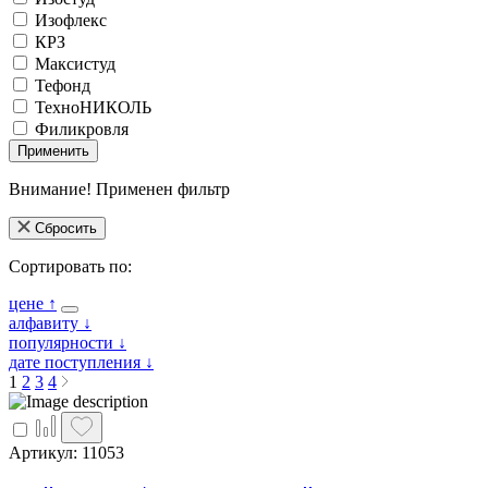
Изофлекс
КРЗ
Максистуд
Тефонд
ТехноНИКОЛЬ
Филикровля
Применить
Внимание! Применен фильтр
Сбросить
Сортировать по:
цене
↑
алфавиту
↓
популярности
↓
дате поступления
↓
1
2
3
4
Артикул: 11053