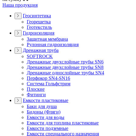
Наша продукция
Геосинтетика
Георешетка
Геотекстиль
Гидроизоляция
Защитная мембрана
Рулонная гидроизоляция
Дренажная труба
SOFTROCK
Дренажные двухслойные трубы SN6
Дренажные двухслойные трубы SN8
Дренажные однослойные трубы SN4
Перфокор SN4-SN16
Система Гольфстрим
Плоские
Фитинги
Емкости пластиковые
Баки для душа
Бидоны (Фляги)
Емкости для воды
Емкости для топлива пластиковые
Емкости подземные
Емкости специального назначения