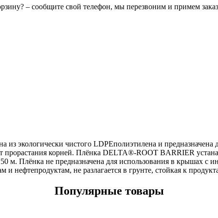
орзину? – сообщите свой телефон, мы перезвоним и примем зака
из экологически чистого LDPEполиэтилена и предназначена д
от прорастания корней. Плёнка DELTA®-ROOT BARRIER устанавл
0,50 м. Плёнка не предназначена для использования в крышах
м и нефтепродуктам, не разлагается в грунте, стойкая к продук
Популярные товары