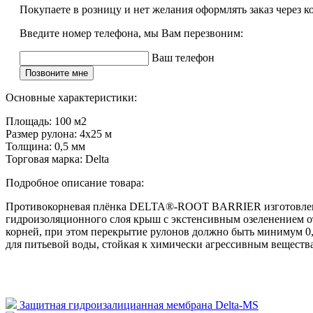
Покупаете в розницу и нет желания оформлять заказ через к
Введите номер телефона, мы Вам перезвоним:
Ваш телефон
Позвоните мне
Основные характеристики:
Площадь:
100 м2
Размер рулона:
4х25 м
Толщина:
0,5 мм
Торговая марка:
Delta
Подробное описание товара:
Противокорневая плёнка DELTA®-ROOT BARRIER изготовлена 
гидроизоляционного слоя крыш с экстенсивным озеленением 
корней, при этом перекрытие рулонов должно быть минимум 
для питьевой воды, стойкая к химически агрессивным вещества
Защитная гидроизалицианная мембрана Delta-MS