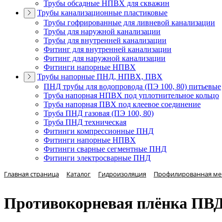
Трубы обсадные НПВХ для скважин
Трубы канализационные пластиковые
Трубы гофрированные для ливневой канализации
Трубы для наружной канализации
Трубы для внутренней канализации
Фитинг для внутренней канализации
Фитинг для наружной канализации
Фитинги напорные НПВХ
Трубы напорные ПНД, НПВХ, ПВХ
ПНД трубы для водопровода (ПЭ 100, 80) питьевые
Труба напорная НПВХ под уплотнительное кольцо
Труба напорная ПВХ под клеевое соединение
Труба ПНД газовая (ПЭ 100, 80)
Труба ПНД техническая
Фитинги компрессионные ПНД
Фитинги напорные НПВХ
Фитинги сварные сегментные ПНД
Фитинги электросварные ПНД
Главная страница
Каталог
Гидроизоляция
Профилированная м
Противокорневая плёнка П