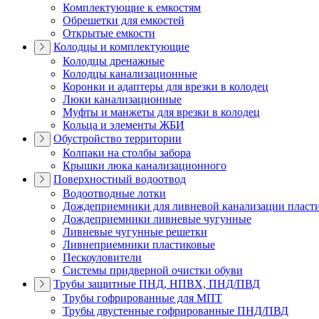
Комплектующие к емкостям
Обрешетки для емкостей
Открытые емкости
Колодцы и комплектующие
Колодцы дренажные
Колодцы канализационные
Коронки и адаптеры для врезки в колодец
Люки канализационные
Муфты и манжеты для врезки в колодец
Кольца и элементы ЖБИ
Обустройство территории
Колпаки на столбы забора
Крышки люка канализационного
Поверхностный водоотвод
Водоотводные лотки
Дождеприемники для ливневой канализации пласт
Дождеприемники ливневые чугунные
Ливневые чугунные решетки
Ливнеприемники пластиковые
Пескоуловители
Системы придверной очистки обуви
Трубы защитные ПНД, НПВХ, ПНД/ПВД
Трубы гофрированные для МПТ
Трубы двустенные гофрированные ПНД/ПВД