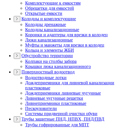
Комплектующие к емкостям
Обрешетки для емкостей
Открытые емкости
Колодцы и комплектующие
Колодцы дренажные
Колодцы канализационные
Коронки и адаптеры для врезки в колодец
Люки канализационные
Муфты и манжеты для врезки в колодец
Кольца и элементы ЖБИ
Обустройство территории
Колпаки на столбы забора
Крышки люка канализационного
Поверхностный водоотвод
Водоотводные лотки
Дождеприемники для ливневой канализации
пластиковые
Дождеприемники ливневые чугунные
Ливневые чугунные решетки
Ливнеприемники пластиковые
Пескоуловители
Системы придверной очистки обуви
Трубы защитные ПНД, НПВХ, ПНД/ПВД
Трубы гофрированные для МПТ