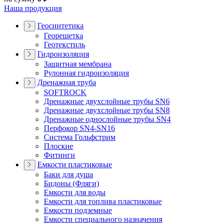
Наша продукция
Геосинтетика
Георешетка
Геотекстиль
Гидроизоляция
Защитная мембрана
Рулонная гидроизоляция
Дренажная труба
SOFTROCK
Дренажные двухслойные трубы SN6
Дренажные двухслойные трубы SN8
Дренажные однослойные трубы SN4
Перфокор SN4-SN16
Система Гольфстрим
Плоские
Фитинги
Емкости пластиковые
Баки для душа
Бидоны (Фляги)
Емкости для воды
Емкости для топлива пластиковые
Емкости подземные
Емкости специального назначения