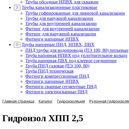
Трубы обсадные НПВХ для скважин
Трубы канализационные пластиковые
Трубы гофрированные для ливневой канализации
Трубы для наружной канализации
Трубы для внутренней канализации
Фитинг для внутренней канализации
Фитинг для наружной канализации
Фитинги напорные НПВХ
Трубы напорные ПНД, НПВХ, ПВХ
ПНД трубы для водопровода (ПЭ 100, 80) питьевые
Труба напорная НПВХ под уплотнительное кольцо
Труба напорная ПВХ под клеевое соединение
Труба ПНД газовая (ПЭ 100, 80)
Труба ПНД техническая
Фитинги компрессионные ПНД
Фитинги напорные НПВХ
Фитинги сварные сегментные ПНД
Фитинги электросварные ПНД
Главная страница
Каталог
Гидроизоляция
Рулонная гидроизоля
Гидроизол ХПП 2,5