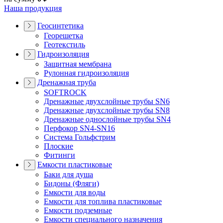
Наша продукция
Геосинтетика
Георешетка
Геотекстиль
Гидроизоляция
Защитная мембрана
Рулонная гидроизоляция
Дренажная труба
SOFTROCK
Дренажные двухслойные трубы SN6
Дренажные двухслойные трубы SN8
Дренажные однослойные трубы SN4
Перфокор SN4-SN16
Система Гольфстрим
Плоские
Фитинги
Емкости пластиковые
Баки для душа
Бидоны (Фляги)
Емкости для воды
Емкости для топлива пластиковые
Емкости подземные
Емкости специального назначения