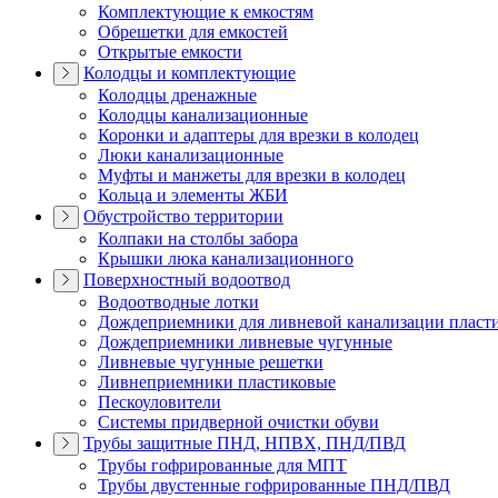
Комплектующие к емкостям
Обрешетки для емкостей
Открытые емкости
Колодцы и комплектующие
Колодцы дренажные
Колодцы канализационные
Коронки и адаптеры для врезки в колодец
Люки канализационные
Муфты и манжеты для врезки в колодец
Кольца и элементы ЖБИ
Обустройство территории
Колпаки на столбы забора
Крышки люка канализационного
Поверхностный водоотвод
Водоотводные лотки
Дождеприемники для ливневой канализации пласт
Дождеприемники ливневые чугунные
Ливневые чугунные решетки
Ливнеприемники пластиковые
Пескоуловители
Системы придверной очистки обуви
Трубы защитные ПНД, НПВХ, ПНД/ПВД
Трубы гофрированные для МПТ
Трубы двустенные гофрированные ПНД/ПВД