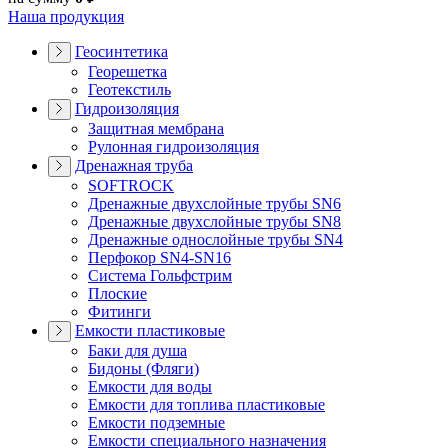
Наша продукция
Геосинтетика
Георешетка
Геотекстиль
Гидроизоляция
Защитная мембрана
Рулонная гидроизоляция
Дренажная труба
SOFTROCK
Дренажные двухслойные трубы SN6
Дренажные двухслойные трубы SN8
Дренажные однослойные трубы SN4
Перфокор SN4-SN16
Система Гольфстрим
Плоские
Фитинги
Емкости пластиковые
Баки для душа
Бидоны (Фляги)
Емкости для воды
Емкости для топлива пластиковые
Емкости подземные
Емкости специального назначения