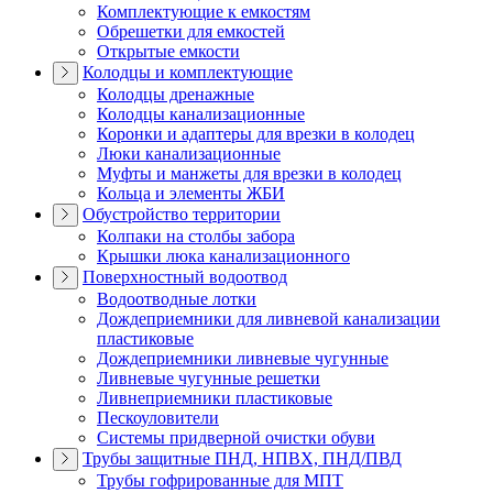
Комплектующие к емкостям
Обрешетки для емкостей
Открытые емкости
Колодцы и комплектующие
Колодцы дренажные
Колодцы канализационные
Коронки и адаптеры для врезки в колодец
Люки канализационные
Муфты и манжеты для врезки в колодец
Кольца и элементы ЖБИ
Обустройство территории
Колпаки на столбы забора
Крышки люка канализационного
Поверхностный водоотвод
Водоотводные лотки
Дождеприемники для ливневой канализации
пластиковые
Дождеприемники ливневые чугунные
Ливневые чугунные решетки
Ливнеприемники пластиковые
Пескоуловители
Системы придверной очистки обуви
Трубы защитные ПНД, НПВХ, ПНД/ПВД
Трубы гофрированные для МПТ