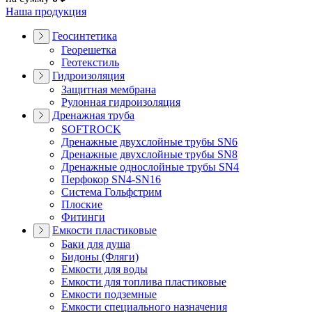
Наша продукция
Геосинтетика
Георешетка
Геотекстиль
Гидроизоляция
Защитная мембрана
Рулонная гидроизоляция
Дренажная труба
SOFTROCK
Дренажные двухслойные трубы SN6
Дренажные двухслойные трубы SN8
Дренажные однослойные трубы SN4
Перфокор SN4-SN16
Система Гольфстрим
Плоские
Фитинги
Емкости пластиковые
Баки для душа
Бидоны (Фляги)
Емкости для воды
Емкости для топлива пластиковые
Емкости подземные
Емкости специального назначения