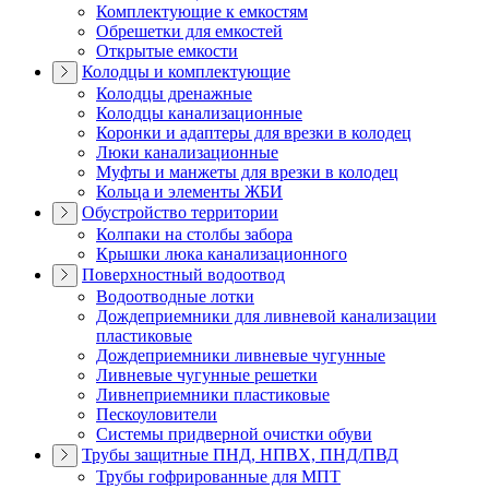
Комплектующие к емкостям
Обрешетки для емкостей
Открытые емкости
Колодцы и комплектующие
Колодцы дренажные
Колодцы канализационные
Коронки и адаптеры для врезки в колодец
Люки канализационные
Муфты и манжеты для врезки в колодец
Кольца и элементы ЖБИ
Обустройство территории
Колпаки на столбы забора
Крышки люка канализационного
Поверхностный водоотвод
Водоотводные лотки
Дождеприемники для ливневой канализации
пластиковые
Дождеприемники ливневые чугунные
Ливневые чугунные решетки
Ливнеприемники пластиковые
Пескоуловители
Системы придверной очистки обуви
Трубы защитные ПНД, НПВХ, ПНД/ПВД
Трубы гофрированные для МПТ