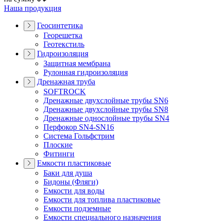
Наша продукция
Геосинтетика
Георешетка
Геотекстиль
Гидроизоляция
Защитная мембрана
Рулонная гидроизоляция
Дренажная труба
SOFTROCK
Дренажные двухслойные трубы SN6
Дренажные двухслойные трубы SN8
Дренажные однослойные трубы SN4
Перфокор SN4-SN16
Система Гольфстрим
Плоские
Фитинги
Емкости пластиковые
Баки для душа
Бидоны (Фляги)
Емкости для воды
Емкости для топлива пластиковые
Емкости подземные
Емкости специального назначения