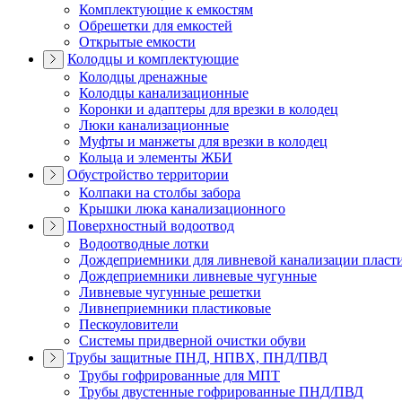
Комплектующие к емкостям
Обрешетки для емкостей
Открытые емкости
Колодцы и комплектующие
Колодцы дренажные
Колодцы канализационные
Коронки и адаптеры для врезки в колодец
Люки канализационные
Муфты и манжеты для врезки в колодец
Кольца и элементы ЖБИ
Обустройство территории
Колпаки на столбы забора
Крышки люка канализационного
Поверхностный водоотвод
Водоотводные лотки
Дождеприемники для ливневой канализации пласт
Дождеприемники ливневые чугунные
Ливневые чугунные решетки
Ливнеприемники пластиковые
Пескоуловители
Системы придверной очистки обуви
Трубы защитные ПНД, НПВХ, ПНД/ПВД
Трубы гофрированные для МПТ
Трубы двустенные гофрированные ПНД/ПВД