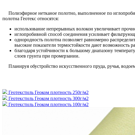
Полиэфирное нетканое полотно, выполненное по иглопробив
полотна Геотекс относятся:
использование непрерывных волокон увеличивает прочно
иглопробивной способ соединения усиливает фильтрующ
однородность полотна позволяет равномерно распределит
высокие показатели термостойкости дают возможность р
благодаря устойчивости к большому диапазону температур
слоев грунта при промерзании.
Планируя обустройство искусственного пруда, ручья, водоем
Геотекстиль Геоком плотность 250г/м2
Геотекстиль Геоком плотность 300г/м2
Геотекстиль Геоком плотность 100г/м2