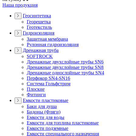
Наша продукция
Геосинтетика
Георешетка
Геотекстиль
Гидроизоляция
Защитная мембрана
Рулонная гидроизоляция
Дренажная труба
SOFTROCK
Дренажные двухслойные трубы SN6
Дренажные двухслойные трубы SN8
Дренажные однослойные трубы SN4
Перфокор SN4-SN16
Система Гольфстрим
Плоские
Фитинги
Емкости пластиковые
Баки для душа
Бидоны (Фляги)
Емкости для воды
Емкости для топлива пластиковые
Емкости подземные
Емкости специального назначения