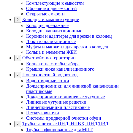
Комплектующие к емкостям
Обрешетки для емкостей
Открытые емкости
Колодцы и комплектующие
Колодцы дренажные
Колодцы канализационные
Коронки и адаптеры для врезки в колодец
Люки канализационные
Муфты и манжеты для врезки в колодец
Кольца и элементы ЖБИ
Обустройство территории
Колпаки на столбы забора
Крышки люка канализационного
Поверхностный водоотвод
Водоотводные лотки
Дождеприемники для ливневой канализации
пластиковые
Дождеприемники ливневые чугунные
Ливневые чугунные решетки
Ливнеприемники пластиковые
Пескоуловители
Системы придверной очистки обуви
Трубы защитные ПНД, НПВХ, ПНД/ПВД
Трубы гофрированные для МПТ